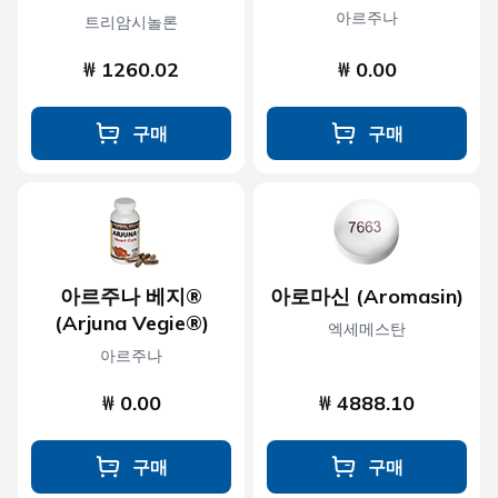
아르주나
트리암시놀론
₩ 1260.02
₩ 0.00
구매
구매
아르주나 베지®
아로마신 (Aromasin)
(Arjuna Vegie®)
엑세메스탄
아르주나
₩ 0.00
₩ 4888.10
구매
구매