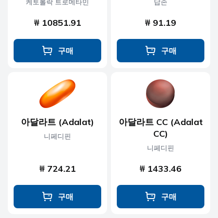
케토롤락 트로메타민
답손
₩ 10851.91
₩ 91.19
구매
구매
아달라트 (Adalat)
아달라트 CC (Adalat
CC)
니페디핀
니페디핀
₩ 724.21
₩ 1433.46
구매
구매