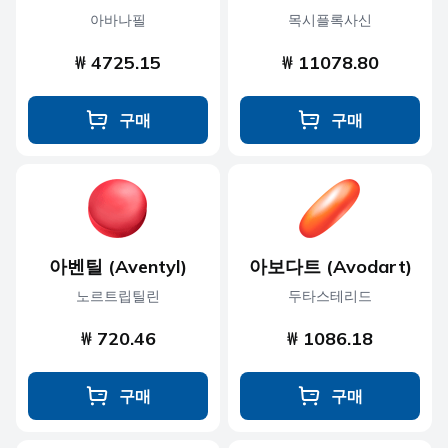
아바나필
목시플록사신
₩ 4725.15
₩ 11078.80
구매
구매
아벤틸 (Aventyl)
아보다트 (Avodart)
노르트립틸린
두타스테리드
₩ 720.46
₩ 1086.18
구매
구매