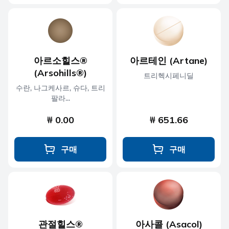
아르소힐스®
아르테인 (Artane)
(Arsohills®)
트리헥시페니딜
수란, 나그케사르, 슈다, 트리
팔라...
₩ 0.00
₩ 651.66
구매
구매
관절힐스®
아사콜 (Asacol)