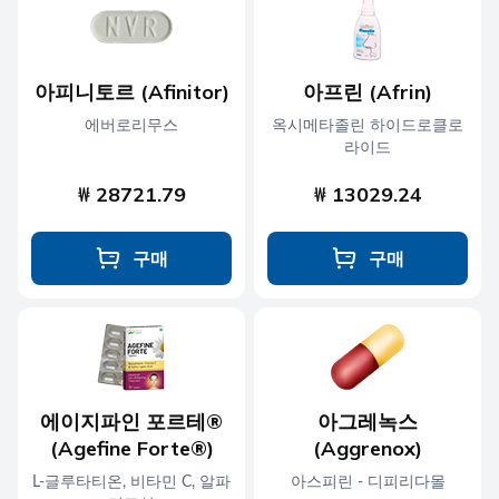
아피니토르 (Afinitor)
아프린 (Afrin)
에버로리무스
옥시메타졸린 하이드로클로
라이드
₩ 28721.79
₩ 13029.24
구매
구매
에이지파인 포르테®
아그레녹스
(Agefine Forte®)
(Aggrenox)
L-글루타티온, 비타민 C, 알파
아스피린 - 디피리다몰