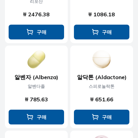
리포산
₩ 2476.38
₩ 1086.18
구매
구매
알벤자 (Albenza)
알닥톤 (Aldactone)
알벤다졸
스피로놀락톤
₩ 785.63
₩ 651.66
구매
구매