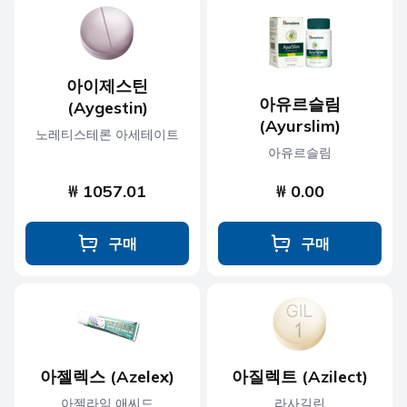
아이제스틴
아유르슬림
(Aygestin)
(Ayurslim)
노레티스테론 아세테이트
아유르슬림
₩ 1057.01
₩ 0.00
구매
구매
아젤렉스 (Azelex)
아질렉트 (Azilect)
아젤라익 애씨드
라사길린