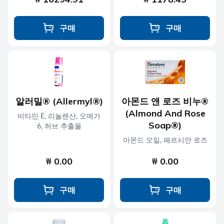
구매
구매
알러밀® (Allermyl®)
아몬드 앤 로즈 비누®
(Almond And Rose
비타민 E, 리놀렌산, 오메가
Soap®)
6, 허브 추출물
아몬드 오일, 페르시안 로즈
₩ 0.00
₩ 0.00
구매
구매