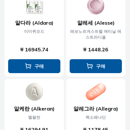
알다라 (Aldara)
알레세 (Alesse)
이미퀴모드
레보노르게스트렐 에티닐 에
스트라디올
₩ 16945.74
₩ 1448.26
구매
구매
알케란 (Alkeran)
알레그라 (Allegra)
멜팔란
펙소페나딘
₩ 16294.91
₩ 1178.45