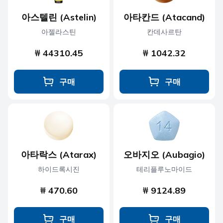
아스텔린 (Astelin)
아타칸드 (Atacand)
아젤라스틴
칸데사르탄
₩ 44310.45
₩ 1042.32
구매
구매
아타락스 (Atarax)
오바지오 (Aubagio)
하이드록시진
테리플루노마이드
₩ 470.60
₩ 9124.89
구매
구매