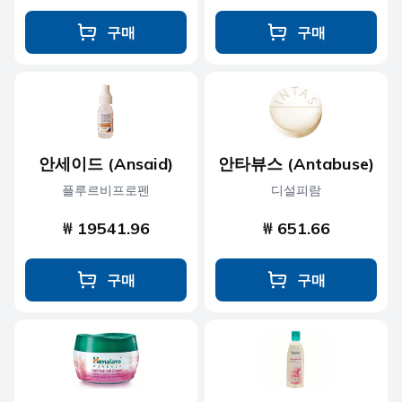
구매
구매
안세이드 (Ansaid)
안타뷰스 (Antabuse)
플루르비프로펜
디설피람
₩ 19541.96
₩ 651.66
구매
구매