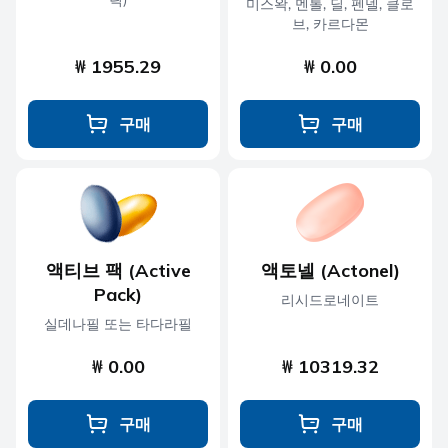
릭)
미스왁, 멘톨, 딜, 펜넬, 클로
브, 카르다몬
₩ 1955.29
₩ 0.00
구매
구매
액티브 팩 (Active
액토넬 (Actonel)
Pack)
리시드로네이트
실데나필 또는 타다라필
₩ 0.00
₩ 10319.32
구매
구매