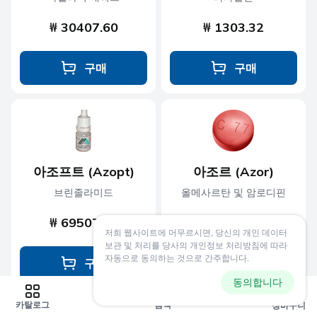
₩ 30407.60
₩ 1303.32
구매
구매
아조프트 (Azopt)
아조르 (Azor)
브린졸라미드
올메사르탄 및 암로디핀
₩ 69507.15
₩ 2172.36
저희 웹사이트에 머무르시면, 당신의 개인 데이터
보관 및 처리를 당사의 개인정보 처리방침에 따라
자동으로 동의하는 것으로 간주합니다.
구매
구매
동의합니다
0
카탈로그
검색
장바구니