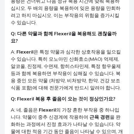
용량은 건너뛰고 다음 정규 복용 시간에 맞춰 복용하
십시오. 두 배의 용량을 복용하여 잊은 용량을 만회하
려고 하지 마십시오. 이는 부작용의 위험을 증가시킬
수 있습니다.
Q: 다른 약물과 함께
Flexeril
을 복용해도 괜찮을까
요?
A:
Flexeril
은 특정 약물과 심각한 상호작용을 일으킬
수 있습니다. 특히 모노아민 산화효소(MAO) 억제제,
알코올, 진정제, 수면제, 항히스타민제, 특정 항우울제
등과 함께 복용하면 부작용이 심해질 수 있습니다. 복
용 중인 모든 약물 (처방약, 비처방약, 한약, 건강 보조
식품 포함)에 대해 전문가에게 반드시 알려야 합니다.
Q:
Flexeril
복용 후 졸음이 오는 것이 정상인가요?
A: 네, 졸음은
Flexeril
의 가장 흔한 부작용 중 하나입
니다. 약물이 중추 신경계에 작용하여
근육 경련
을 완
화하는 과정에서 진정 효과가 나타날 수 있습니다. 약
물에 대한 적응 기간 동안 졸음이 나타날 수 있으며, 개