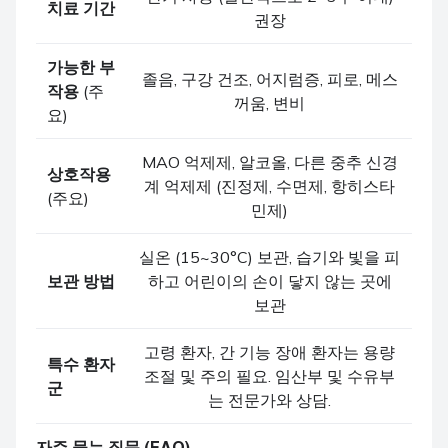
치료 기간
권장
가능한 부
졸음, 구강 건조, 어지럼증, 피로, 메스
작용
(주
꺼움, 변비
요)
MAO 억제제, 알코올, 다른 중추 신경
상호작용
계 억제제 (진정제, 수면제, 항히스타
(주요)
민제)
실온 (15~30°C) 보관, 습기와 빛을 피
보관 방법
하고 어린이의 손이 닿지 않는 곳에
보관
고령 환자, 간 기능 장애 환자는 용량
특수 환자
조절 및 주의 필요. 임산부 및 수유부
군
는 전문가와 상담.