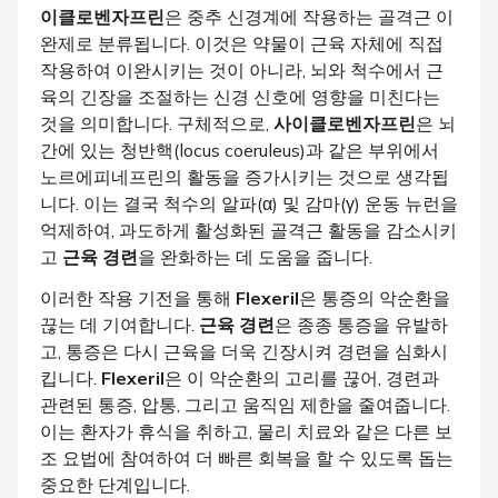
이클로벤자프린
은 중추 신경계에 작용하는 골격근 이
완제로 분류됩니다. 이것은 약물이 근육 자체에 직접
작용하여 이완시키는 것이 아니라, 뇌와 척수에서 근
육의 긴장을 조절하는 신경 신호에 영향을 미친다는
것을 의미합니다. 구체적으로,
사이클로벤자프린
은 뇌
간에 있는 청반핵(locus coeruleus)과 같은 부위에서
노르에피네프린의 활동을 증가시키는 것으로 생각됩
니다. 이는 결국 척수의 알파(α) 및 감마(γ) 운동 뉴런을
억제하여, 과도하게 활성화된 골격근 활동을 감소시키
고
근육 경련
을 완화하는 데 도움을 줍니다.
이러한 작용 기전을 통해
Flexeril
은 통증의 악순환을
끊는 데 기여합니다.
근육 경련
은 종종 통증을 유발하
고, 통증은 다시 근육을 더욱 긴장시켜 경련을 심화시
킵니다.
Flexeril
은 이 악순환의 고리를 끊어, 경련과
관련된 통증, 압통, 그리고 움직임 제한을 줄여줍니다.
이는 환자가 휴식을 취하고, 물리 치료와 같은 다른 보
조 요법에 참여하여 더 빠른 회복을 할 수 있도록 돕는
중요한 단계입니다.