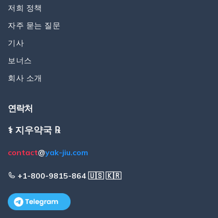
저희 정책
자주 묻는 질문
기사
보너스
회사 소개
연락처
⚕️ 지우약국 ℞
contact
@
yak-jiu.com
+1-800-9815-864 🇺🇸 🇰🇷