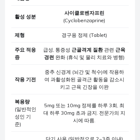
사이클로벤자프린
활성 성분
(Cyclobenzaprine)
제형
경구용 정제 (Tablet)
주요 적응
급성, 통증성
근골격계 질환
관련
근육
증
경련
완화 (휴식 및 물리 치료와 병행)
중추 신경계 (뇌간 및 척수)에 작용하
작용 기전
여 과활성화된 골격근 활동을 감소시
키고 근육 긴장을 이완
복용량
5mg 또는 10mg 정제를 하루 3회, 최
(일반적인
대 하루 30mg 초과 금지. 전문가의 지
성인 기
시에 따름.
준)
단기 사용 (일반적으로 2~3주 이내)