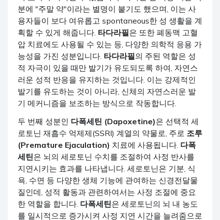
분에 "주말 약"이라는 별명이 붙기도 했으며, 이는 사
용자들이 보다 여유롭고 spontaneous한 성 생활을 계
획할 수 있게 해줍니다.
타다라필
은 또한 폐동맥 고혈
압 치료에도 사용될 수 있는 등, 다양한 의학적 응용 가
능성을 가진 성분입니다.
타다라필
의 주된 역할은 성
적 자극이 있을 때만 발기가 유도되도록 하여, 자연스
러운 성적 반응을 유지하는 것입니다. 이는 강제적인
발기를 유도하는 것이 아니라, 신체의 자연스러운 발
기 메커니즘을 보조하는 방식으로 작동합니다.
두 번째 성분인
다폭세틴 (Dapoxetine)
은 선택적 세
로토닌 재흡수 억제제(SSRI) 계열의 약물로, 주로
조루
(Premature Ejaculation)
치료에 사용됩니다.
다폭
세틴
은 뇌의 세로토닌 수치를 조절하여 사정 반사를
지연시키는 효과를 나타냅니다. 세로토닌은 기분, 식
욕, 수면 등 다양한 생체 기능에 관여하는 신경전달물
질인데, 성적 활동과 관련하여서는 사정 조절에 중요
한 역할을 합니다.
다폭세틴
은 세로토닌의 뇌 내 농도
를 일시적으로 증가시켜 사정 지연 시간을 늘려줌으로