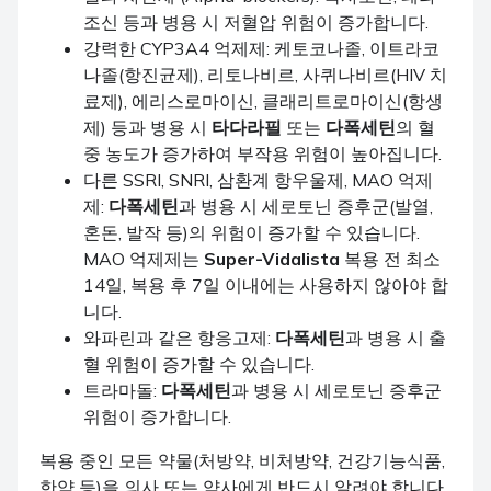
조신 등과 병용 시 저혈압 위험이 증가합니다.
강력한 CYP3A4 억제제: 케토코나졸, 이트라코
나졸(항진균제), 리토나비르, 사퀴나비르(HIV 치
료제), 에리스로마이신, 클래리트로마이신(항생
제) 등과 병용 시
타다라필
또는
다폭세틴
의 혈
중 농도가 증가하여 부작용 위험이 높아집니다.
다른 SSRI, SNRI, 삼환계 항우울제, MAO 억제
제:
다폭세틴
과 병용 시 세로토닌 증후군(발열,
혼돈, 발작 등)의 위험이 증가할 수 있습니다.
MAO 억제제는
Super-Vidalista
복용 전 최소
14일, 복용 후 7일 이내에는 사용하지 않아야 합
니다.
와파린과 같은 항응고제:
다폭세틴
과 병용 시 출
혈 위험이 증가할 수 있습니다.
트라마돌:
다폭세틴
과 병용 시 세로토닌 증후군
위험이 증가합니다.
복용 중인 모든 약물(처방약, 비처방약, 건강기능식품,
한약 등)을 의사 또는 약사에게 반드시 알려야 합니다.