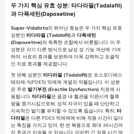
두 가지 핵심 유효 성분: 타다라필(Tadalafil)
과 다폭세틴(Dapoxetine)
Super-Vidalista
의 뛰어난 효능은 두 가지 핵심 유효
성분인
타다라필 (Tadalafil)
과
다폭세틴
(Dapoxetine)
의 독특한 조합에서 비롯됩니다. 이 두
성분은 각기 다른 방식으로 남성 성 기능 개선에 기여
하며, 서로의 효과를 보완하여 더욱 강력하고 포괄적
인 치료 효과를 제공합니다.
첫 번째 성분인
타다라필 (Tadalafil)
은 포스포디에스
테라제-5(PDE5) 억제제 계열의 약물입니다. 이 성분
은 주로
발기부전 (Erectile Dysfunction)
치료에 사
용됩니다.
타다라필
은 음경 내 혈관을 이완시켜 혈류
량을 증가시킴으로써, 성적 자극이 있을 때 단단하고
지속적인 발기를 유지할 수 있도록 돕습니다. 특히,
타
다라필
은 다른 PDE5 억제제에 비해 작용 시간이 길다
는 특징을 가지고 있어, 한 번 복용으로 최대 36시간까
지 효과가 지속될 수 있습니다. 이러한 긴 작용 시간 덕