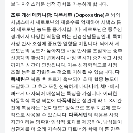
보다 자연스러운 성적 경험을 가능하게 합니다.
조루 개선 메커니즘:
다폭세틴 (Dapoxetine)
은 뇌의
시냅스에서 세로토닌의 재흡수를 억제하여 시냅스 틈
의 세로토닌 농도를 증가시킵니다. 세로토닌은 중추신
경계에서 다양한 역할을 하는 신경전달물질인데, 특히
사정 반사 조절에 중요한 영향을 미칩니다. 뇌에서 세
로토닌의 농도가 높아지면 사정 반사를 조절하는 중추
신경계의 활성이 변화하여 사정 역치가 증가하고 사정
까지의 시간이 연장됩니다. 이는 신경학적으로 사정
조절 능력을 강화하는 것으로 이해될 수 있습니다.
다
폭세틴
은 복용 후 빠르게 흡수되어 최대 혈중 농도에
도달하고, 그 효과 또한 신속하게 나타나며, 체내에서
빠르게 대사되어 배설되는 특징을 가집니다. 이러한
약동학적 특성 덕분에
다폭세틴
은 성관계 약 1~3시간
전에 복용하는 "온디맨드" 방식으로 조루 치료에 효과
적으로 사용될 수 있습니다.
다폭세틴
의 작용은 사정
지연이라는 명확한 임상적 효과를 제공하여, 남성들이
성관계를 더 오래 지속하고 파트너와 함께 더 큰 만족