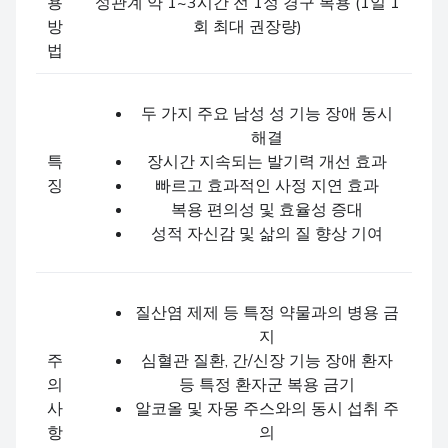
용
성관계 약 1~3시간 전 1정 경구 복용 (1일 1
방
회 최대 권장량)
법
두 가지 주요 남성 성 기능 장애 동시
해결
특
장시간 지속되는 발기력 개선 효과
징
빠르고 효과적인 사정 지연 효과
복용 편의성 및 효율성 증대
성적 자신감 및 삶의 질 향상 기여
질산염 제제 등 특정 약물과의 병용 금
지
주
심혈관 질환, 간/신장 기능 장애 환자
의
등 특정 환자군 복용 금기
사
알코올 및 자몽 주스와의 동시 섭취 주
항
의