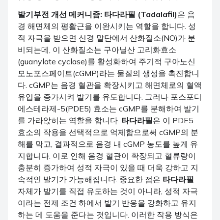
발기부전 개선 메커니즘:
타다라필 (Tadalafil)
은 음
경 해면체의 평활근을 이완시키는 역할을 합니다. 성
적 자극을 받으면 신경 말단에서 산화질소(NO)가 분
비되는데, 이 산화질소는 구아닐산 고리화효소
(guanylate cyclase)를 활성화하여 주기적 구아노신
모노포스페이트(cGMP)라는 물질의 생성을 촉진합니
다. cGMP는 음경 혈관을 확장시키고 해면체로의 혈액
유입을 증가시켜 발기를 유도합니다. 그러나 포스포디
에스테라제-5(PDE5) 효소는 cGMP를 분해하여 발기
를 가라앉히는 역할을 합니다.
타다라필
은 이 PDE5
효소의 작용을 선택적으로 억제함으로써 cGMP의 분
해를 막고, 결과적으로 음경 내 cGMP 농도를 높게 유
지합니다. 이로 인해 음경 혈관이 확장되고 혈류량이
충분히 증가하여 성적 자극이 있을 때 더욱 강하고 지
속적인 발기가 가능해집니다. 중요한 점은
타다라필
자체가 발기를 직접 유도하는 것이 아니라, 성적 자극
이라는 전제 조건 하에서 발기 반응을 강화하고 유지
하는 데 도움을 준다는 것입니다. 이러한 작용 방식은