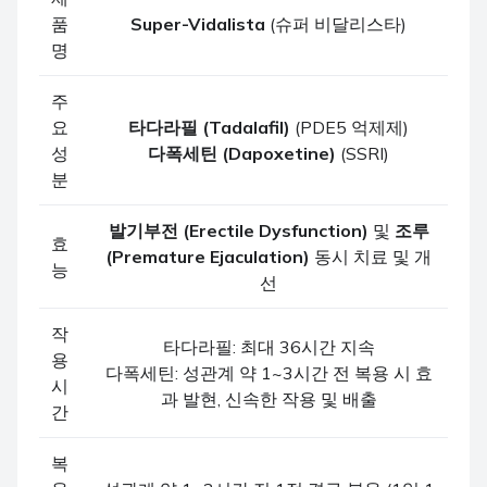
품
Super-Vidalista
(슈퍼 비달리스타)
명
주
요
타다라필 (Tadalafil)
(PDE5 억제제)
성
다폭세틴 (Dapoxetine)
(SSRI)
분
발기부전 (Erectile Dysfunction)
및
조루
효
(Premature Ejaculation)
동시 치료 및 개
능
선
작
타다라필: 최대 36시간 지속
용
다폭세틴: 성관계 약 1~3시간 전 복용 시 효
시
과 발현, 신속한 작용 및 배출
간
복