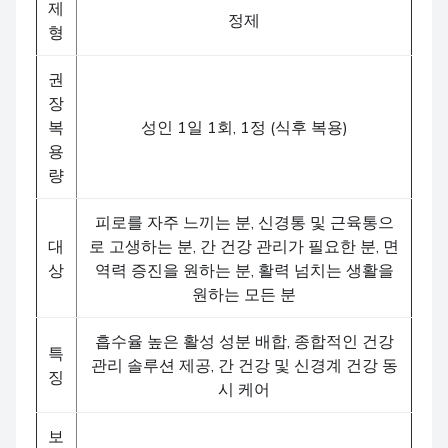
제
정제
형
권
장
복
성인 1일 1회, 1정 (식후 복용)
용
량
피로를 자주 느끼는 분, 신경통 및 근육통으
대
로 고생하는 분, 간 건강 관리가 필요한 분, 면
상
역력 증진을 원하는 분, 활력 넘치는 생활을
원하는 모든 분
흡수율 높은 활성 성분 배합, 종합적인 건강
특
관리 솔루션 제공, 간 건강 및 신경계 건강 동
징
시 케어
보