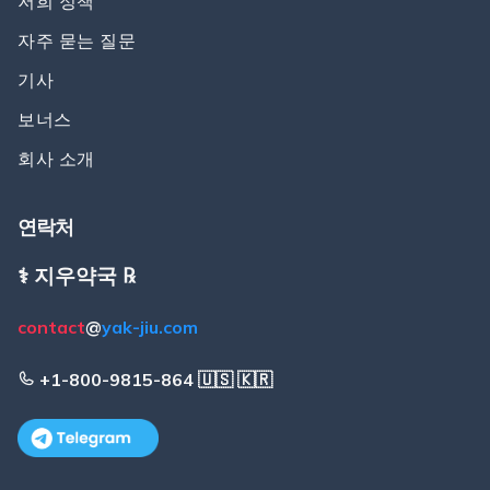
저희 정책
자주 묻는 질문
기사
보너스
회사 소개
연락처
⚕️ 지우약국 ℞
contact
@
yak-jiu.com
+1-800-9815-864 🇺🇸 🇰🇷