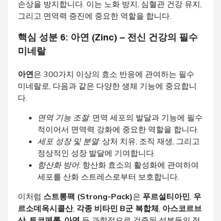
손상을 방지합니다. 이는 노화 방지, 심혈관 건강 유지,
그리고 면역력 증진에 중요한 역할을 합니다.
핵심 성분 6:
아연 (Zinc)
– 전신 건강의 필수
미네랄
아연
은 300가지 이상의 효소 반응에 관여하는 필수
미네랄로, 다음과 같은 다양한 생체 기능에 중요합니
다.
면역 기능 조절
: 면역 세포의 발달과 기능에 필수
적이어서 면역력 강화에 중요한 역할을 합니다.
세포 성장 및 분열
: 상처 치유, 조직 재생, 그리고
정상적인 성장 발달에 기여합니다.
항산화 방어
: 항산화 효소의 활성화에 관여하여
세포를 산화 스트레스로부터 보호합니다.
이처럼
스트롱팩 (Strong-Pack)
은
푸르설티아민
,
우
르소데옥시콜산
,
각종 비타민 B군 복합체
,
아스코르브
산
,
토코페롤
,
아연
등 과학적으로 검증된 성분들의 정