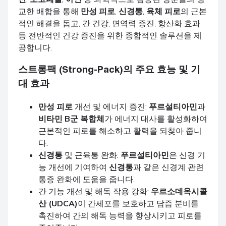
교한 배합을 통해
만성 피로
,
신경통
,
육체 피로
의 근본
적인 해결을 돕고, 간 건강, 면역력 증진, 항산화 효과
등 전반적인 건강 증진을 위한 종합적인 솔루션을 제
공합니다.
스트롱팩 (Strong-Pack)
의 주요 효능 및 기
대 효과
만성 피로
개선 및 에너지 증진:
푸르설티아민
과
비타민 B군 복합체
가 에너지 대사를 활성화하여
근본적인 피로를 해소하고 활력을 되찾아 줍니
다.
신경통
및 근육통 완화:
푸르설티아민
은 신경 기
능 개선에 기여하여
신경통
과 같은 신경계 관련
통증 완화에 도움을 줍니다.
간 기능 개선 및 해독 작용 강화:
우르소데옥시콜
산 (UDCA)
이 간세포를 보호하고 담즙 분비를
촉진하여 간의 해독 능력을 향상시키고 피로를