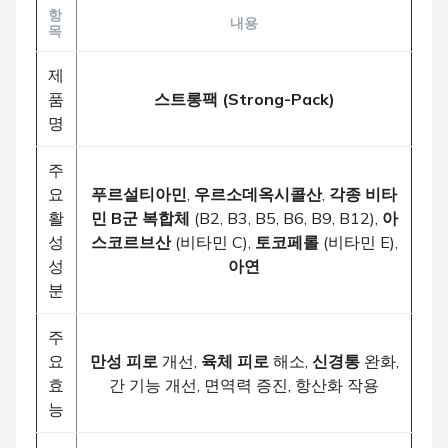
항
내용
목
제
품
스트롱팩 (Strong-Pack)
명
주
요
푸르설티아민
,
우르소데옥시콜산
,
각종 비타
활
민 B군 복합체
(B2, B3, B5, B6, B9, B12),
아
성
스코르브산
(비타민 C),
토코페롤
(비타민 E),
성
아연
분
주
요
만성 피로
개선,
육체 피로
해소,
신경통
완화,
효
간 기능 개선, 면역력 증진, 항산화 작용
능