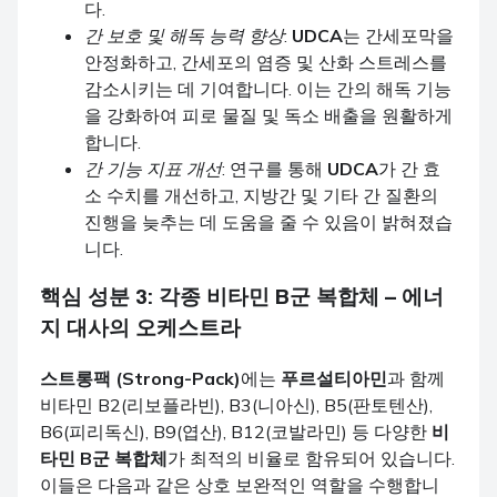
다.
간 보호 및 해독 능력 향상
:
UDCA
는 간세포막을
안정화하고, 간세포의 염증 및 산화 스트레스를
감소시키는 데 기여합니다. 이는 간의 해독 기능
을 강화하여 피로 물질 및 독소 배출을 원활하게
합니다.
간 기능 지표 개선
: 연구를 통해
UDCA
가 간 효
소 수치를 개선하고, 지방간 및 기타 간 질환의
진행을 늦추는 데 도움을 줄 수 있음이 밝혀졌습
니다.
핵심 성분 3:
각종 비타민 B군 복합체
– 에너
지 대사의 오케스트라
스트롱팩 (Strong-Pack)
에는
푸르설티아민
과 함께
비타민 B2(리보플라빈), B3(니아신), B5(판토텐산),
B6(피리독신), B9(엽산), B12(코발라민) 등 다양한
비
타민 B군 복합체
가 최적의 비율로 함유되어 있습니다.
이들은 다음과 같은 상호 보완적인 역할을 수행합니