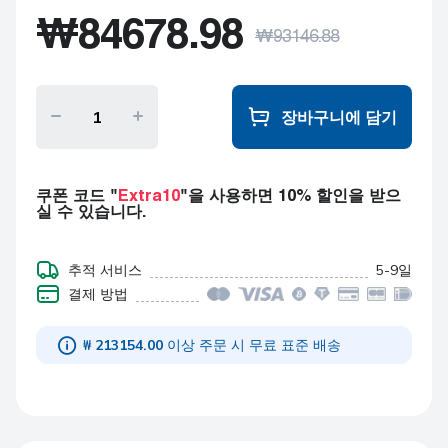
멜라토닌 (Melatonin)
₩
84678.98
3mg 10 정제s
₩
93146.88
멜라토닌 (Melatonin)
3mg 20 정제s
장바구니에 담기
멜라토닌 (Melatonin)
3mg 30 정제s
멜라토닌 (Melatonin)
쿠폰 코드 "
Extra10
"을 사용하면 10% 할인을 받으
3mg 60 정제s
실 수 있습니다.
멜라토닌 (Melatonin)
3mg 90 정제s
추적 서비스
5-9일
결제 방법
멜라토닌 (Melatonin)
3mg 120 정제s
₩ 213154.00
이상 주문 시 무료 표준 배송
멜라토닌 (Melatonin)
3mg 180 정제s