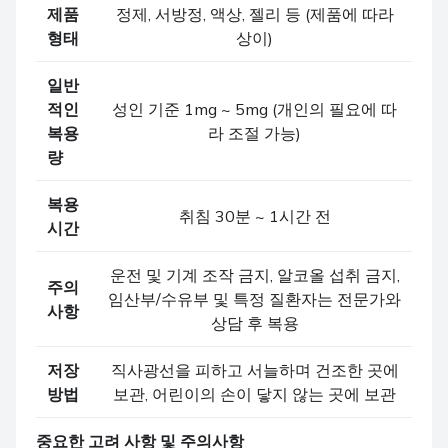
제품
정제, 서방정, 액상, 젤리 등 (제품에 따라
형태
상이)
일반
적인
성인 기준 1mg ~ 5mg (개인의 필요에 따
복용
라 조절 가능)
량
복용
취침 30분 ~ 1시간 전
시간
운전 및 기계 조작 금지, 알코올 섭취 금지,
주의
임산부/수유부 및 특정 질환자는 전문가와
사항
상담 후 복용
저장
직사광선을 피하고 서늘하며 건조한 곳에
방법
보관, 어린이의 손이 닿지 않는 곳에 보관
중요한 고려 사항 및 주의사항