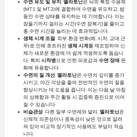
수면 유도 및 유지
:
멜라토닌
은 뇌의 특정 수용체
(MT1 및 MT2)에 결합하여 수면을 유도하고, 밤
동안 수면 상태를 유지하는 데 기여합니다. 이는
잠들기까지 걸리는 시간(수면 잠복기)을 줄이고,
총 수면 시간을 늘리는 데 효과적입니다.
생체 시계 조절
: 외부 환경 변화(예: 시차, 교대 근
무)로 인해 흐트러진
생체 시계
를 재조정하여 신
체가 새로운 환경에 더 쉽게 적응하도록 돕습니
다. 특히
시차병
으로 인한 피로감과
수면 장애
완
화에 유용합니다.
수면의 질 개선
:
멜라토닌
은 수면의 깊이를 증가
시키고, 야간 각성을 줄여 전반적인 수면의 질을
향상시키는 데 도움을 줍니다. 이는 다음 날 아침
의 상쾌함과 주간 활동 시 집중력 증진으로 이어
질 수 있습니다.
비습관성
: 다른 일부 수면제와 달리,
멜라토닌
은
신체적 의존성이나 중독성이 낮은 것으로 알려
져 있어 비교적 장기적인 사용에도 부담이 적습
니다.