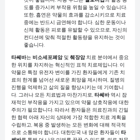
도를 증가시켜 부작용 위험을 높일 수 있습니다.
또한, 흡연은 약물의 효과를 감소시키므로 치료
중에는 반드시 금연해야 합니다. 심한 운동이나
신체 활동은 피로를 유발할 수 있으므로, 자신의
컨디션에 맞춰 적절한 활동량을 유지하는 것이
좋습니다.
타쎄바
는
비소세포폐암
및
췌장암
치료 분야에서 중요
한 위치를 차지하는 혁신적인 표적 치료제입니다. 이
약물은 특정 유전자 변이를 가진 환자들에게 기존 치
료의 한계를 넘어선 새로운 희망을 제시하며, 질병의
진행을 억제하고 삶의 질을 향상시키는 데 기여합니
다. 그러나 모든 치료법과 마찬가지로,
타쎄바
역시 잠
재적인 부작용을 가지고 있으며 약물 상호작용에 대한
주의가 필요합니다. 따라서 환자들은 의료진과의 긴밀
한 협력 아래 자신의 상태에 가장 적합한 치료 계획을
수립하고, 복용 중 발생하는 모든 변화에 대해 적극적
으로 소통해야 합니다. 대한민국 내 많은 환자들이
타
쎄바
를 통해 더 나은 미래를 꿈꿀 수 있도록, 의료 전문