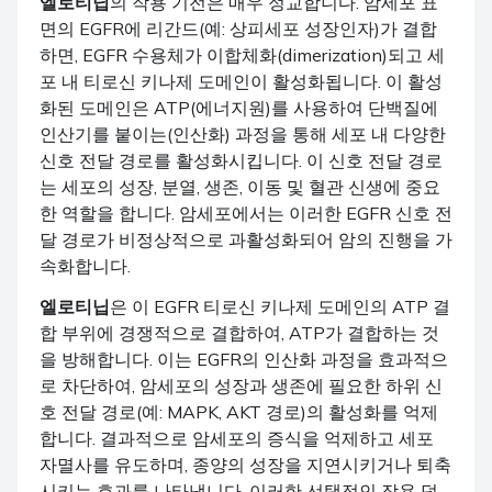
엘로티닙
의 작용 기전은 매우 정교합니다. 암세포 표
면의 EGFR에 리간드(예: 상피세포 성장인자)가 결합
하면, EGFR 수용체가 이합체화(dimerization)되고 세
포 내 티로신 키나제 도메인이 활성화됩니다. 이 활성
화된 도메인은 ATP(에너지원)를 사용하여 단백질에
인산기를 붙이는(인산화) 과정을 통해 세포 내 다양한
신호 전달 경로를 활성화시킵니다. 이 신호 전달 경로
는 세포의 성장, 분열, 생존, 이동 및 혈관 신생에 중요
한 역할을 합니다. 암세포에서는 이러한 EGFR 신호 전
달 경로가 비정상적으로 과활성화되어 암의 진행을 가
속화합니다.
엘로티닙
은 이 EGFR 티로신 키나제 도메인의 ATP 결
합 부위에 경쟁적으로 결합하여, ATP가 결합하는 것
을 방해합니다. 이는 EGFR의 인산화 과정을 효과적으
로 차단하여, 암세포의 성장과 생존에 필요한 하위 신
호 전달 경로(예: MAPK, AKT 경로)의 활성화를 억제
합니다. 결과적으로 암세포의 증식을 억제하고 세포
자멸사를 유도하며, 종양의 성장을 지연시키거나 퇴축
시키는 효과를 나타냅니다. 이러한 선택적인 작용 덕