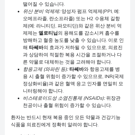
떨어질 수 있습니다.
위산 분비 억제제:
양성자 펌프 억제제(PPI, 예:
오메프라졸, 란소프라졸) 또는 H2 수용체 길항
제(예: 라니티딘, 파모티딘)와 같은 위산 분비 억
제제는
엘로티닙
의 용해도를 감소시켜 흡수를
방해하고 혈중 농도를 낮출 수 있습니다. 이로 인
해
타쎄바
의 효과가 저하될 수 있으므로, 의료진
과 상담하여 적절한 복용 시간을 조절하거나 다
른 약물로 대체하는 것을 고려해야 합니다.
항응고제 (와파린 등):
타쎄바
와 항응고제를 병
용 시 출혈 위험이 증가할 수 있으므로, INR(국제
정상화비율)과 같은 혈액 응고 인자를 면밀히 모
니터링해야 합니다.
비스테로이드성 소염진통제 (NSAIDs):
위장관
천공이나 출혈 위험이 증가할 수 있습니다.
환자는 반드시 현재 복용 중인 모든 약물과 건강기능
식품을 의료진에게 정확히 알려야 합니다.