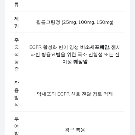
류
제
필름코팅정 (25mg, 100mg, 150mg)
형
주
요
EGFR 활성화 변이 양성
비소세포폐암
, 젬시
적
타빈 병용요법을 위한 국소 진행성 또는 전
응
이성
췌장암
증
작
용
암세포의 EGFR 신호 전달 경로 억제
방
식
투
여
경구 복용
방