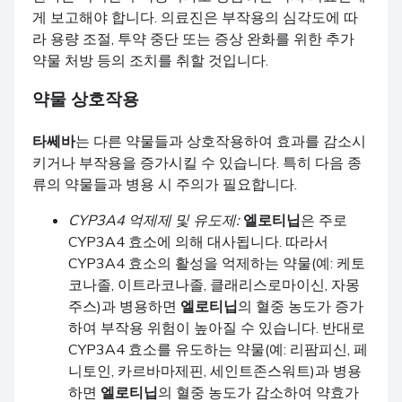
게 보고해야 합니다. 의료진은 부작용의 심각도에 따
라 용량 조절, 투약 중단 또는 증상 완화를 위한 추가
약물 처방 등의 조치를 취할 것입니다.
약물 상호작용
타쎄바
는 다른 약물들과 상호작용하여 효과를 감소시
키거나 부작용을 증가시킬 수 있습니다. 특히 다음 종
류의 약물들과 병용 시 주의가 필요합니다.
CYP3A4 억제제 및 유도제:
엘로티닙
은 주로
CYP3A4 효소에 의해 대사됩니다. 따라서
CYP3A4 효소의 활성을 억제하는 약물(예: 케토
코나졸, 이트라코나졸, 클래리스로마이신, 자몽
주스)과 병용하면
엘로티닙
의 혈중 농도가 증가
하여 부작용 위험이 높아질 수 있습니다. 반대로
CYP3A4 효소를 유도하는 약물(예: 리팜피신, 페
니토인, 카르바마제핀, 세인트존스워트)과 병용
하면
엘로티닙
의 혈중 농도가 감소하여 약효가