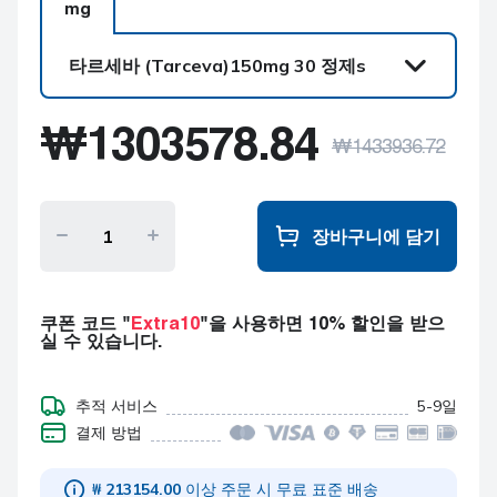
mg
타르세바 (Tarceva)
150mg 30 정제s
타르세바 (Tarceva)
₩
1303578.84
150mg 30 정제s
₩
1433936.72
장바구니에 담기
쿠폰 코드 "
Extra10
"을 사용하면 10% 할인을 받으
실 수 있습니다.
추적 서비스
5-9일
결제 방법
₩ 213154.00
이상 주문 시 무료 표준 배송