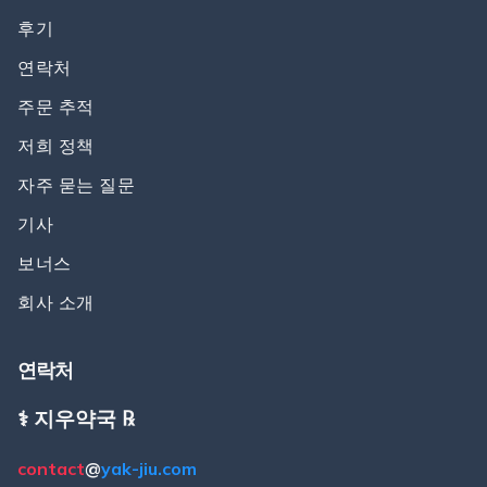
후기
연락처
주문 추적
저희 정책
자주 묻는 질문
기사
보너스
회사 소개
연락처
⚕️ 지우약국 ℞
contact
@
yak-jiu.com