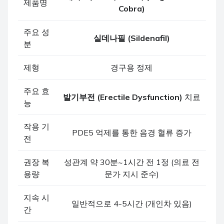
제품명
Cobra)
주요 성
실데나필 (Sildenafil)
분
제형
경구용 정제
주요 효
발기부전 (Erectile Dysfunction)
치료
능
작용 기
PDE5 억제를 통한 음경 혈류 증가
전
권장 복
성관계 약 30분~1시간 전 1정 (의료 전
용량
문가 지시 준수)
지속 시
일반적으로 4-5시간 (개인차 있음)
간