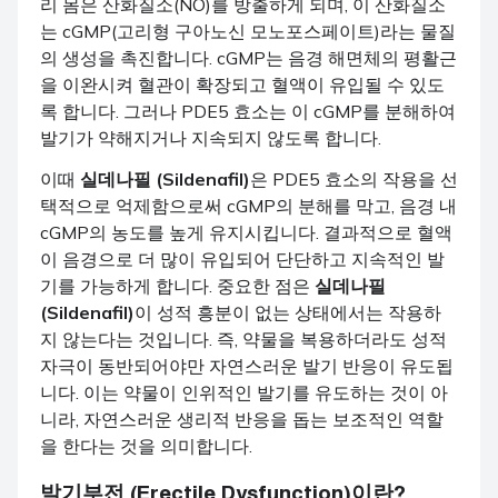
리 몸은 산화질소(NO)를 방출하게 되며, 이 산화질소
는 cGMP(고리형 구아노신 모노포스페이트)라는 물질
의 생성을 촉진합니다. cGMP는 음경 해면체의 평활근
을 이완시켜 혈관이 확장되고 혈액이 유입될 수 있도
록 합니다. 그러나 PDE5 효소는 이 cGMP를 분해하여
발기가 약해지거나 지속되지 않도록 합니다.
이때
실데나필 (Sildenafil)
은 PDE5 효소의 작용을 선
택적으로 억제함으로써 cGMP의 분해를 막고, 음경 내
cGMP의 농도를 높게 유지시킵니다. 결과적으로 혈액
이 음경으로 더 많이 유입되어 단단하고 지속적인 발
기를 가능하게 합니다. 중요한 점은
실데나필
(Sildenafil)
이 성적 흥분이 없는 상태에서는 작용하
지 않는다는 것입니다. 즉, 약물을 복용하더라도 성적
자극이 동반되어야만 자연스러운 발기 반응이 유도됩
니다. 이는 약물이 인위적인 발기를 유도하는 것이 아
니라, 자연스러운 생리적 반응을 돕는 보조적인 역할
을 한다는 것을 의미합니다.
발기부전 (Erectile Dysfunction)
이란?