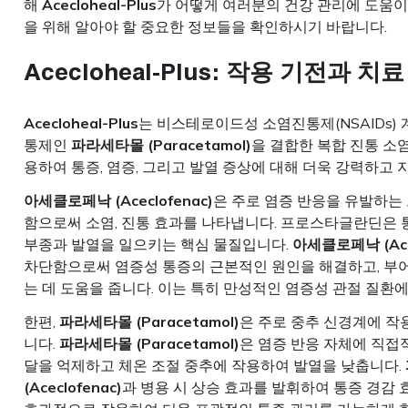
해
Acecloheal-Plus
가 어떻게 여러분의 건강 관리에 도움이
을 위해 알아야 할 중요한 정보들을 확인하시기 바랍니다.
Acecloheal-Plus
: 작용 기전과 치료
Acecloheal-Plus
는 비스테로이드성 소염진통제(NSAIDs)
통제인
파라세타몰 (Paracetamol)
을 결합한 복합 진통 소
용하여 통증, 염증, 그리고 발열 증상에 대해 더욱 강력하고
아세클로페낙 (Aceclofenac)
은 주로 염증 반응을 유발하는
함으로써 소염, 진통 효과를 나타냅니다. 프로스타글란딘은 
부종과 발열을 일으키는 핵심 물질입니다.
아세클로페낙 (Acec
차단함으로써 염증성 통증의 근본적인 원인을 해결하고, 부
는 데 도움을 줍니다. 이는 특히 만성적인 염증성 관절 질환
한편,
파라세타몰 (Paracetamol)
은 주로 중추 신경계에 작
니다.
파라세타몰 (Paracetamol)
은 염증 반응 자체에 직접
달을 억제하고 체온 조절 중추에 작용하여 발열을 낮춥니다.
(Aceclofenac)
과 병용 시 상승 효과를 발휘하여 통증 경감