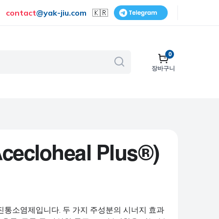
contact
@
yak-jiu.com
🇰🇷
0
장바구니
골다공증
호흡기
피부 관리
금연
loheal Plus®)
수술
비뇨기계
보조제 및 비타민
진통소염제입니다. 두 가지 주성분의 시너지 효과
여성 건강