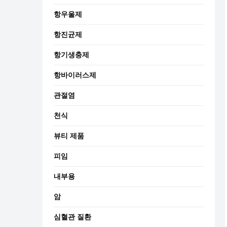
항우울제
항진균제
항기생충제
항바이러스제
관절염
천식
뷰티 제품
피임
내부용
암
심혈관 질환