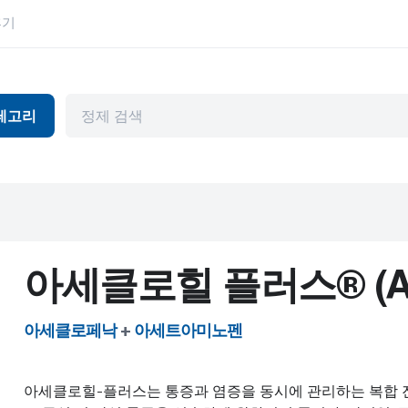
후기
테고리
독
항바이러스제
눈 건강
머와 파킨슨병
관절염
위장관
천식
허브 제품
뷰티 제품
HIV
아세클로힐 플러스® (Acec
피임
고혈압
기제
내부용
남성 건강
아세클로페낙
+
아세트아미노펜
암
정신 장애
아세클로힐-플러스는 통증과 염증을 동시에 관리하는 복합 
심혈관 질환
편두통