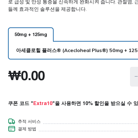
로 급성 및 만성 통증을 신속하게 완화시켜 줍니다. 관절염, 
콜레스테롤
근육 이완제
들께 효과적인 솔루션을 제공합니다.
당뇨병
신경 장애
제
발기부전
비만
50mg + 125
mg
아세클로힐 플러스® (Acecloheal Plus®)
50mg + 12
아세클로힐 플러스® (Acecloheal Plus®)
50mg + 125mg 1 병
₩
0.00
아세클로힐 플러스® (Acecloheal Plus®)
50mg + 125mg 2 병s
아세클로힐 플러스® (Acecloheal Plus®)
50mg + 125mg 3 병s
쿠폰 코드 "
Extra10
"을 사용하면 10% 할인을 받으실 수 
추적 서비스
결제 방법