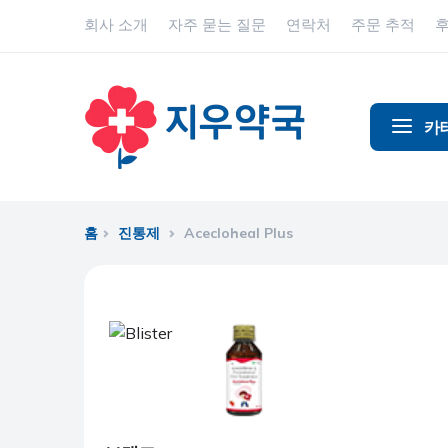
회사 소개
자주 묻는 질문
연락처
주문 추적
카
알코올 중
알츠하이
홈
진통제
Acecloheal Plus
진통제
동물 건강
항염증제
항알레르
항생제
항경련제