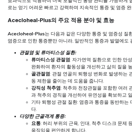
효과적으로 작용하여 더욱 포괄적인 통증 관리를 가능하게 합니
로는 얻기 어려운 빠르고 강력하며 지속적인 통증 및 염증 완
Acecloheal-Plus
의 주요 적용 분야 및 효능
Acecloheal-Plus
는 다음과 같은 다양한 통증 및 염증성 질
염증으로 인한 통증뿐만 아니라, 일반적인 통증과 발열에도 
관절염 및 류마티스성 질환:
류마티스성 관절염
: 자가면역 질환으로 인한 만성
완화하여 환자의 활동성을 개선하고 삶의 질을 
골관절염
: 관절 연골의 퇴행성 변화로 발생하는 
동 제한을 줄이는 데 도움을 줍니다.
강직성 척추염
: 척추와 천장관절을 포함한 여러
과 척추의 경직을 개선하여 유연성을 확보하고 
기타 퇴행성 관절 질환: 염증과 통증을 동반하는
다.
다양한 근골격계 통증:
요통
: 허리 부위의 근육, 인대, 척추 디스크 문
움직임을 편안하게 합니다.