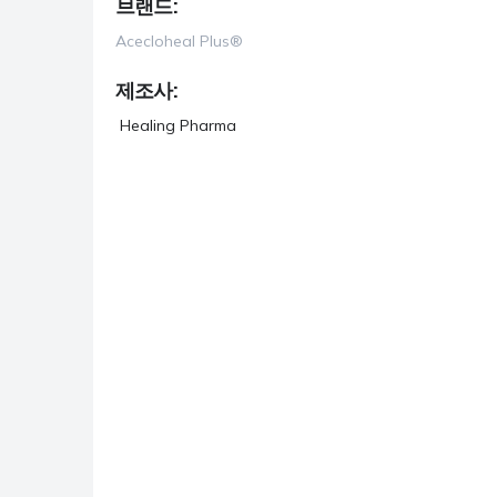
브랜드:
항우울제
Acecloheal Plus®
항진균제
제조사:
항기생충
Healing Pharma