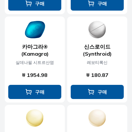
구매
구매
카마그라®
신스로이드
(Kamagra)
(Synthroid)
실데나필 시트르산염
레보티록신
₩ 1954.98
₩ 180.87
구매
구매