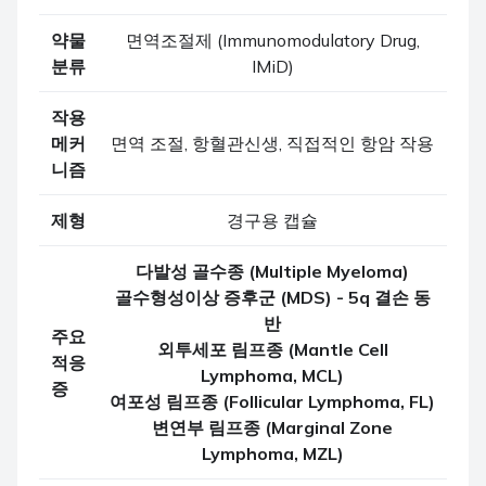
약물
면역조절제 (Immunomodulatory Drug,
분류
IMiD)
작용
메커
면역 조절, 항혈관신생, 직접적인 항암 작용
니즘
제형
경구용 캡슐
다발성 골수종 (Multiple Myeloma)
골수형성이상 증후군 (MDS) - 5q 결손 동
반
주요
외투세포 림프종 (Mantle Cell
적응
Lymphoma, MCL)
증
여포성 림프종 (Follicular Lymphoma, FL)
변연부 림프종 (Marginal Zone
Lymphoma, MZL)