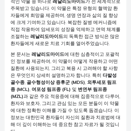
적인 약물 중 하나로
레날리도마이드
가 전 세계적으로
주목받고 있습니다. 이 약물은 특정 유형의 혈액암 환
자들에게 희망을 제공하며, 생명 연장과 삶의 질 향상
에 크게 기여하고 있습니다. 복잡한 질병 메커니즘에
직접 작용하여 암세포의 성장을 억제하고 면역 체계를
조절하는
레날리도마이드
의 독특한 접근 방식은 많은
환자들에게 새로운 치료 기회를 열어주었습니다.
본 문서는
레날리도마이드
에 대한 심층적이고 포괄적
인 정보를 제공하여, 이 약물이 어떻게 작용하고 어떤
질환에 사용되는지, 그리고 복용 시 고려해야 할 사항
은 무엇인지 상세히 설명하고자 합니다. 특히
다발성
골수종
,
골수형성이상 증후군 (MDS)
,
외투세포 림프
종 (MCL)
,
여포성 림프종 (FL)
및
변연부 림프종
(MZL)
과 같은 주요 적응증에 대해 집중적으로 다루어,
환자와 보호자, 그리고 관심 있는 모든 분들이 이 약물
에 대한 정확한 이해를 가질 수 있도록 돕겠습니다. 이
정보는 대한민국 환자들이 자신의 질환과 치료법에 대
해 더 깊이 이해하는 데 중요한 참고 자료가 될 것입니