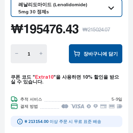
레날리도마이드 (Lenalidomide)
5mg 30 정제s
레날리도마이드
₩
195476.43
(Lenalidomide)
₩
215024.07
5mg 30 정제s
레날리도마이드
(Lenalidomide)
5mg 60 정제s
장바구니에 담기
레날리도마이드
(Lenalidomide)
5mg 90 정제s
쿠폰 코드 "
Extra10
"을 사용하면 10% 할인을 받으
실 수 있습니다.
추적 서비스
5-9일
결제 방법
₩ 213154.00
이상 주문 시 무료 표준 배송