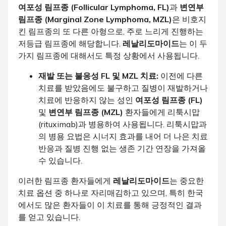
여포성 림프종 (Follicular Lymphoma, FL)
과
변연부
림프종 (Marginal Zone Lymphoma, MZL)
은 비호지
킨 림프종의 또 다른 아형으로, 주로 느리게 진행하는
저등급 림프종에 해당합니다.
레날리도마이드
는 이 두
가지 림프종에 대해서도 특정 상황에서 사용됩니다.
재발 또는 불응성 FL 및 MZL 치료:
이전에 다른
치료를 받았음에도 불구하고 질병이 재발하거나
치료에 반응하지 않는 성인
여포성 림프종 (FL)
및
변연부 림프종 (MZL)
환자들에게 리툭시맙
(rituximab)과 병용하여 사용됩니다. 리툭시맙과
의 병용 요법은 시너지 효과를 내어 더 나은 치료
반응과 질병 진행 없는 생존 기간 연장을 가져올
수 있습니다.
이러한 림프종 환자들에게
레날리도마이드
는 중요한
치료 옵션 중 하나로 자리매김하고 있으며, 특히 한국
에서도 많은 환자들이 이 치료를 통해 긍정적인 결과
를 얻고 있습니다.