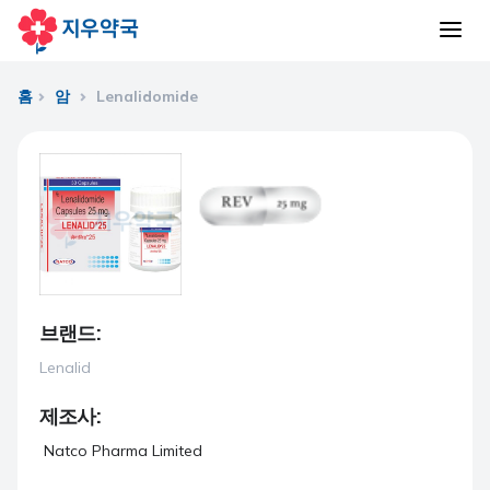
홈
암
Lenalidomide
브랜드:
Lenalid
제조사:
Natco Pharma Limited