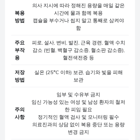
의사 지시에 따라 정해진 용량을 매일 같은
복용
시간에 물과 함께 복용
방법
캡슐을 부수거나 씹지 말고 통째로 삼켜야
함
주요
피로, 설사, 변비, 발진, 근육 경련, 혈액 수치
부작
감소 (빈혈, 백혈구 감소증, 혈소판 감소증),
용
혈전색전증 등
저장
실온 (25°C 이하) 보관, 습기와 빛을 피해
방법
보관
임부 및 수유부 금지
임신 가능성 있는 여성 및 남성 환자의 철저
주의
한 피임 필요
사항
정기적인 혈액 검사 및 모니터링 필수
의료진과의 상담 없이 복용 중단 또는 용량
변경 금지