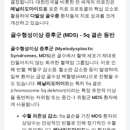
결정됩니다. 대한민국을 비롯한 전 세계의 의료진은
레날리도마이드
를 표준 치료 프로토콜의 핵심 요소로
활용하여
다발성 골수종
환자들의 치료 성과를 크게
개선하고 있습니다.
골수형성이상 증후군 (MDS) - 5q 결손 동반
골수형성이상 증후군 (Myelodysplastic
Syndromes, MDS)
은 골수에서 혈액 세포가 제대로
만들어지지 않는 희귀한 혈액암 그룹입니다. 이로 인
해 빈혈, 백혈구 감소증, 혈소판 감소증 등이 발생하며,
일부 환자는 급성 골수성 백혈병(AML)으로 진행될 수
도 있습니다.
레날리도마이드
는 특히 5q 결손
(chromosome 5q deletion)이라는 특정 유전적 이상
을 동반하는 저위험 또는 중간-1 위험군
MDS
환자에
게 사용됩니다.
수혈 의존성 감소:
5q 결손을 가진
MDS
환자의
상당수는 만성적인 빈혈로 인해 정기적인 수혈
이 필요합니다.
레날리도마이드
는 이 환자들에