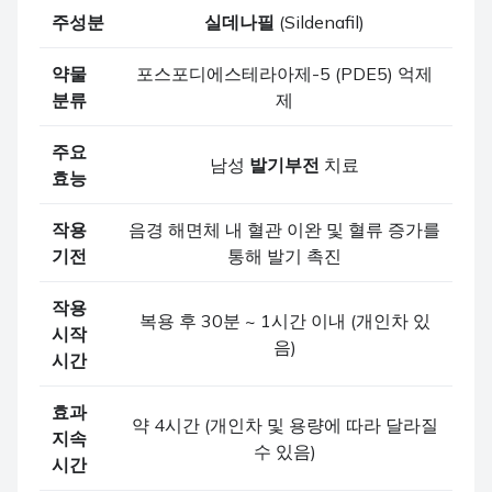
주성분
실데나필
(Sildenafil)
약물
포스포디에스테라아제-5 (PDE5) 억제
분류
제
주요
남성
발기부전
치료
효능
작용
음경 해면체 내 혈관 이완 및 혈류 증가를
기전
통해 발기 촉진
작용
복용 후 30분 ~ 1시간 이내 (개인차 있
시작
음)
시간
효과
약 4시간 (개인차 및 용량에 따라 달라질
지속
수 있음)
시간