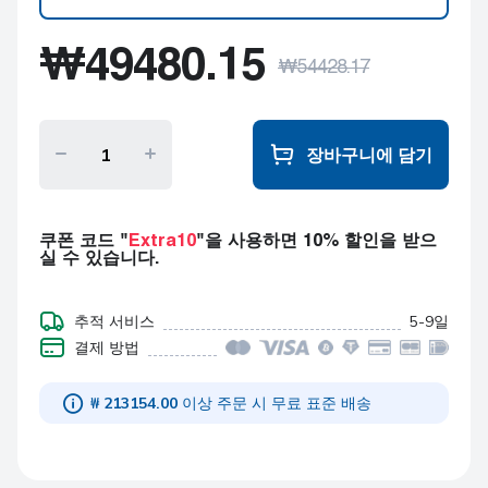
필데나 (Fildena)
₩
49480.15
25mg 10 정s
₩
54428.17
필데나 (Fildena)
25mg 20 정s
장바구니에 담기
필데나 (Fildena)
25mg 30 정s
필데나 (Fildena)
쿠폰 코드 "
Extra10
"을 사용하면 10% 할인을 받으
25mg 60 정s
실 수 있습니다.
필데나 (Fildena)
25mg 90 정s
추적 서비스
5-9일
결제 방법
필데나 (Fildena)
25mg 120 정s
₩ 213154.00
이상 주문 시 무료 표준 배송
필데나 (Fildena)
25mg 180 정s
필데나 (Fildena)