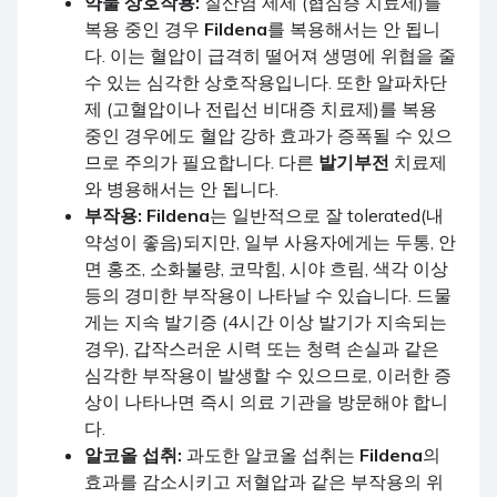
약물 상호작용:
질산염 제제 (협심증 치료제)를
복용 중인 경우
Fildena
를 복용해서는 안 됩니
다. 이는 혈압이 급격히 떨어져 생명에 위협을 줄
수 있는 심각한 상호작용입니다. 또한 알파차단
제 (고혈압이나 전립선 비대증 치료제)를 복용
중인 경우에도 혈압 강하 효과가 증폭될 수 있으
므로 주의가 필요합니다. 다른
발기부전
치료제
와 병용해서는 안 됩니다.
부작용:
Fildena
는 일반적으로 잘 tolerated(내
약성이 좋음)되지만, 일부 사용자에게는 두통, 안
면 홍조, 소화불량, 코막힘, 시야 흐림, 색각 이상
등의 경미한 부작용이 나타날 수 있습니다. 드물
게는 지속 발기증 (4시간 이상 발기가 지속되는
경우), 갑작스러운 시력 또는 청력 손실과 같은
심각한 부작용이 발생할 수 있으므로, 이러한 증
상이 나타나면 즉시 의료 기관을 방문해야 합니
다.
알코올 섭취:
과도한 알코올 섭취는
Fildena
의
효과를 감소시키고 저혈압과 같은 부작용의 위