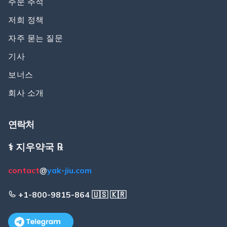
주문 추적
저희 정책
자주 묻는 질문
기사
보너스
회사 소개
연락처
⚕️ 지우약국 ℞
contact
@
yak-jiu.com
+1-800-9815-864 🇺🇸 🇰🇷