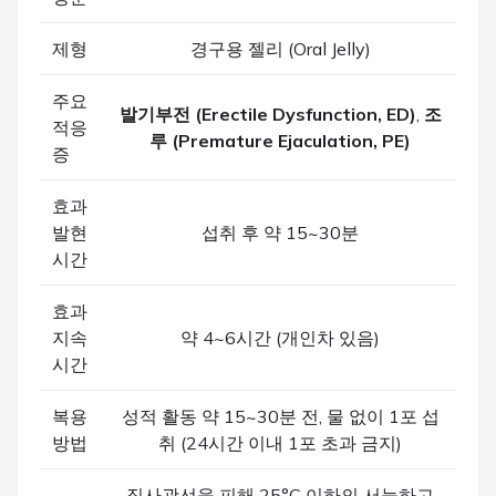
제형
경구용 젤리 (Oral Jelly)
주요
발기부전 (Erectile Dysfunction, ED)
,
조
적응
루 (Premature Ejaculation, PE)
증
효과
발현
섭취 후 약 15~30분
시간
효과
지속
약 4~6시간 (개인차 있음)
시간
복용
성적 활동 약 15~30분 전, 물 없이 1포 섭
방법
취 (24시간 이내 1포 초과 금지)
직사광선을 피해 25°C 이하의 서늘하고