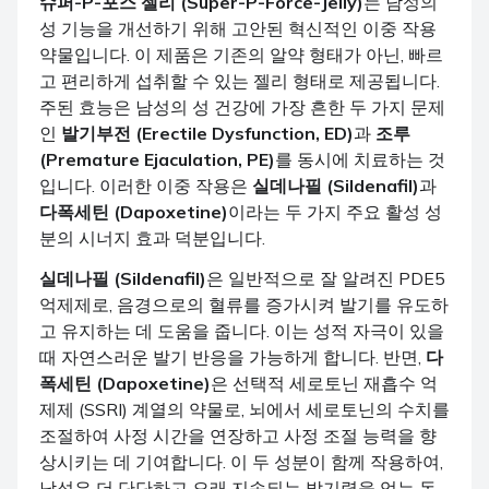
슈퍼-P-포스 젤리 (Super-P-Force-Jelly)
는 남성의
성 기능을 개선하기 위해 고안된 혁신적인 이중 작용
약물입니다. 이 제품은 기존의 알약 형태가 아닌, 빠르
고 편리하게 섭취할 수 있는 젤리 형태로 제공됩니다.
주된 효능은 남성의 성 건강에 가장 흔한 두 가지 문제
인
발기부전 (Erectile Dysfunction, ED)
과
조루
(Premature Ejaculation, PE)
를 동시에 치료하는 것
입니다. 이러한 이중 작용은
실데나필 (Sildenafil)
과
다폭세틴 (Dapoxetine)
이라는 두 가지 주요 활성 성
분의 시너지 효과 덕분입니다.
실데나필 (Sildenafil)
은 일반적으로 잘 알려진 PDE5
억제제로, 음경으로의 혈류를 증가시켜 발기를 유도하
고 유지하는 데 도움을 줍니다. 이는 성적 자극이 있을
때 자연스러운 발기 반응을 가능하게 합니다. 반면,
다
폭세틴 (Dapoxetine)
은 선택적 세로토닌 재흡수 억
제제 (SSRI) 계열의 약물로, 뇌에서 세로토닌의 수치를
조절하여 사정 시간을 연장하고 사정 조절 능력을 향
상시키는 데 기여합니다. 이 두 성분이 함께 작용하여,
남성은 더 단단하고 오래 지속되는 발기력을 얻는 동