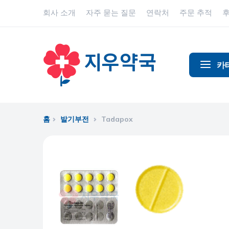
회사 소개
자주 묻는 질문
연락처
주문 추적
카
알코올 중
알츠하이
홈
발기부전
Tadapox
진통제
동물 건강
항염증제
항알레르
항생제
항경련제