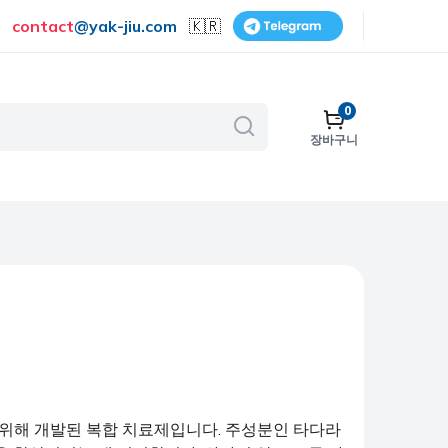
contact
@
yak-jiu.com
🇰🇷
0
장바구니
골다공증
호흡기
피부 관리
금연
수술
비뇨기계
보조제 및 비타민
하기 위해 개발된 복합 치료제입니다. 주성분인 타다라
여성 건강