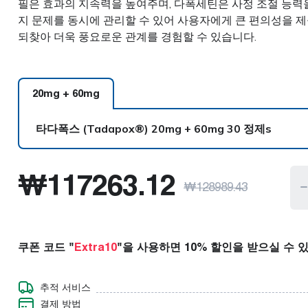
필은 효과의 지속력을 높여주며, 다폭세틴은 사정 조절 능력을
콜레스테롤
근육 이완제
지 문제를 동시에 관리할 수 있어 사용자에게 큰 편의성을 
되찾아 더욱 풍요로운 관계를 경험할 수 있습니다.
당뇨병
신경 장애
제
발기부전
비만
20mg + 60
mg
타다폭스 (Tadapox®)
20mg + 60mg 30 정제s
타다폭스 (Tadapox®)
20mg + 60mg 30 정제s
₩
117263.12
₩
128989.43
타다폭스 (Tadapox®)
20mg + 60mg 60 정제s
타다폭스 (Tadapox®)
20mg + 60mg 90 정제s
쿠폰 코드 "
Extra10
"을 사용하면 10% 할인을 받으실 수 
타다폭스 (Tadapox®)
20mg + 60mg 120 정제s
추적 서비스
결제 방법
타다폭스 (Tadapox®)
20mg + 60mg 180 정제s