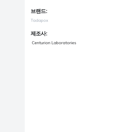
항우울제
브랜드:
항진균제
Tadapox
항기생충
제조사:
Centurion Laboratories