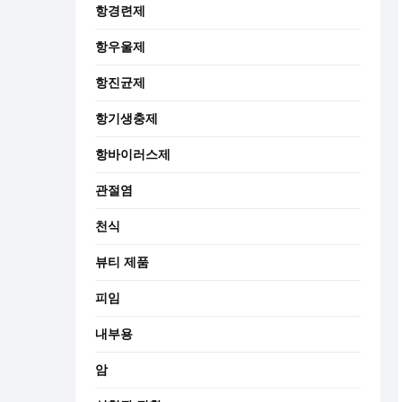
항경련제
항우울제
항진균제
항기생충제
항바이러스제
관절염
천식
뷰티 제품
피임
내부용
암