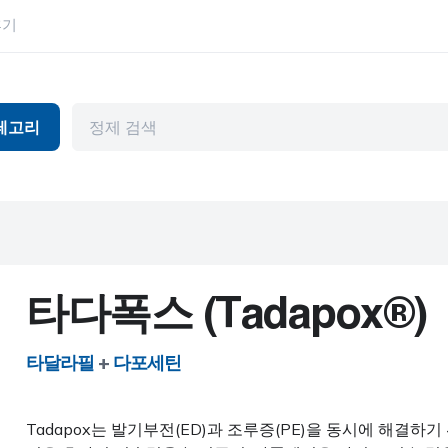
후기
테고리
독
항바이러스제
눈 건강
머와 파킨슨병
관절염
위장관
천식
허브 제품
뷰티 제품
HIV
타다폭스 (Tadapox®)
피임
고혈압
기제
내부용
남성 건강
타달라필
+
다포세틴
암
정신 장애
Tadapox는 발기부전(ED)과 조루증(PE)을 동시에 해결
심혈관 질환
편두통