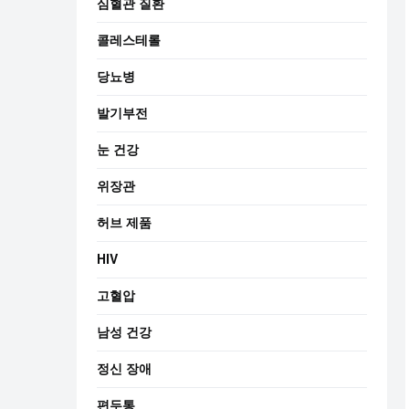
심혈관 질환
콜레스테롤
당뇨병
발기부전
눈 건강
위장관
허브 제품
HIV
고혈압
남성 건강
정신 장애
편두통