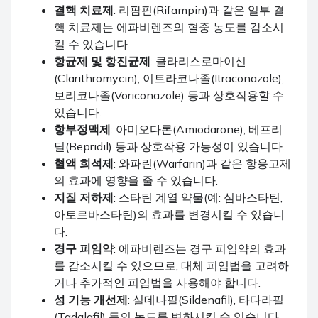
결핵 치료제
: 리팜핀(Rifampin)과 같은 일부 결
핵 치료제는 에파비렌즈의 혈중 농도를 감소시
킬 수 있습니다.
항균제 및 항진균제
: 클라리스로마이신
(Clarithromycin), 이트라코나졸(Itraconazole),
보리코나졸(Voriconazole) 등과 상호작용할 수
있습니다.
항부정맥제
: 아미오다론(Amiodarone), 베프리
딜(Bepridil) 등과 상호작용 가능성이 있습니다.
혈액 희석제
: 와파린(Warfarin)과 같은 항응고제
의 효과에 영향을 줄 수 있습니다.
지질 저하제
: 스타틴 계열 약물(예: 심바스타틴,
아토르바스타틴)의 효과를 변경시킬 수 있습니
다.
경구 피임약
: 에파비렌즈는 경구 피임약의 효과
를 감소시킬 수 있으므로, 대체 피임법을 고려하
거나 추가적인 피임법을 사용해야 합니다.
성 기능 개선제
: 실데나필(Sildenafil), 타다라필
(Tadalafil) 등의 농도를 변화시킬 수 있습니다.