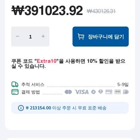
비로필 (Viropil®)
₩
391023.92
50mg+300mg+300mg
₩
430126.31
30 정제s
비로필 (Viropil®)
50mg+300mg+300mg
60 정제s
장바구니에 담기
비로필 (Viropil®)
50mg+300mg+300mg
90 정제s
쿠폰 코드 "
Extra10
"을 사용하면 10% 할인을 받으
실 수 있습니다.
추적 서비스
5-9일
결제 방법
₩ 213154.00
이상 주문 시 무료 표준 배송