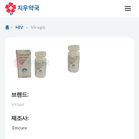
홈
HIV
Viropil
브랜드:
Viropil
제조사:
Emcure