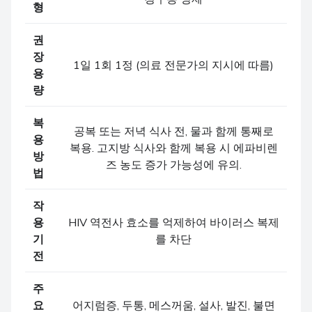
형
권
장
1일 1회 1정 (의료 전문가의 지시에 따름)
용
량
복
공복 또는 저녁 식사 전, 물과 함께 통째로
용
복용. 고지방 식사와 함께 복용 시 에파비렌
방
즈 농도 증가 가능성에 유의.
법
작
용
HIV 역전사 효소를 억제하여 바이러스 복제
기
를 차단
전
주
요
어지럼증, 두통, 메스꺼움, 설사, 발진, 불면