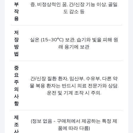
부
증, 비정상적인 꿈, 간/신장 기능 이상, 골밀
작
도 감소 등
용
저
장
실온 (15~30°C) 보관, 습기와 빛을 피해 원
방
래 용기에 보관
법
중
요
간/신장 질환 환자, 임산부, 수유부, 다른 약
주
물 복용 환자는 반드시 의료 전문가와 상담.
의
운전 및 기계 조작 시 주의.
사
항
제
(정보 없음 - 구매처에서 제공하는 특정 제
조
품에 따라 다름)
사