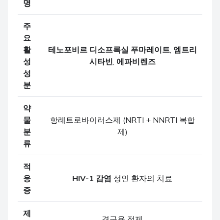
명
주
요
활
테노포비르 디소프록실 푸마레이트
,
엠트리
성
시타빈
,
에파비렌즈
성
분
약
물
항레트로바이러스제 (NRTI + NNRTI 복합
분
제)
류
적
응
HIV-1 감염
성인 환자의 치료
증
제
경구용 정제