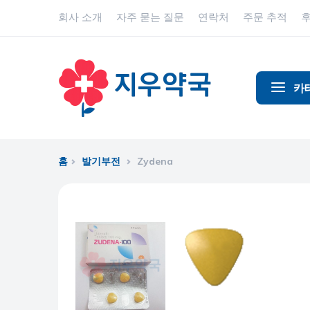
회사 소개
자주 묻는 질문
연락처
주문 추적
카
알코올 중
알츠하이
홈
발기부전
Zydena
진통제
동물 건강
항염증제
항알레르
항생제
항경련제