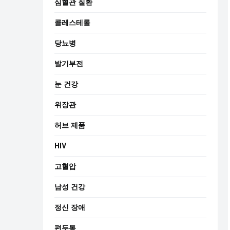
심혈관 질환
콜레스테롤
당뇨병
발기부전
눈 건강
위장관
허브 제품
HIV
고혈압
남성 건강
정신 장애
편두통