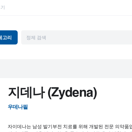
후기
테고리
독
항바이러스제
눈 건강
머와 파킨슨병
관절염
위장관
천식
허브 제품
뷰티 제품
HIV
지데나 (Zydena)
피임
고혈압
기제
내부용
남성 건강
우데나필
암
정신 장애
자이데나는 남성 발기부전 치료를 위해 개발된 전문 의약품입
심혈관 질환
편두통