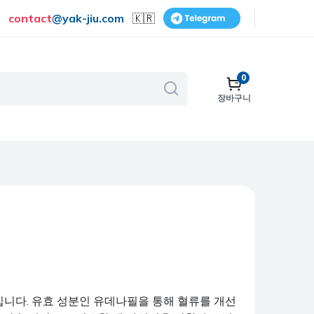
contact
@
yak-jiu.com
🇰🇷
0
장바구니
골다공증
호흡기
피부 관리
금연
수술
비뇨기계
보조제 및 비타민
니다. 유효 성분인 유데나필을 통해 혈류를 개선
여성 건강