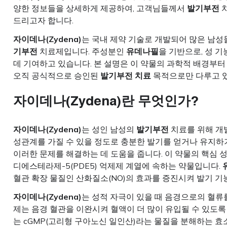
양한 정보들을 상세하게 제공하여, 고객님들께서
발기부전
치
드리고자 합니다.
자이데나(Zydena)
는 국내 제약 기술로 개발되어 많은 남
기부전
치료제입니다. 주성분인
유데나필
을 기반으로, 성 
데 기여하고 있습니다. 본 설명은 이 약물의 과학적 배경부터
오직 공식적으로 승인된
발기부전 치료
목적으로만 다루고 있
자이데나(Zydena)란 무엇인가?
자이데나(Zydena)
는 성인 남성의
발기부전
치료를 위해 개
성관계를 가질 수 있을 정도로 충분한 발기를 얻거나 유지하
이러한 문제를 해결하는 데 도움을 줍니다. 이 약물의 핵심 
디에스테라제-5(PDE5) 억제제 계열에 속하는 약물입니다.
혈관 확장 물질인 산화질소(NO)의 효과를 증진시켜 발기 기
자이데나(Zydena)
는 성적 자극이 있을 때 음경으로의 혈류
제는 음경 혈관을 이완시켜 혈액이 더 많이 유입될 수 있도록
는 cGMP(고리형 구아노신 일인산)라는 물질을 분해하는 효소