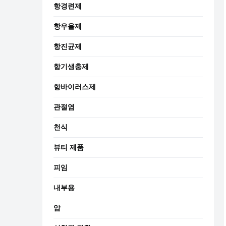
항경련제
항우울제
항진균제
항기생충제
항바이러스제
관절염
천식
뷰티 제품
피임
내부용
암