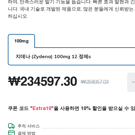
하여, 만족스러운 발기 기능을 돕습니다. 빠른 효과 발현과 
콜레스테롤
근육 이완제
니다. 국내 기술로 개발된 제품으로, 많은 분들에게 신뢰받는
하십시오.
당뇨병
신경 장애
제
발기부전
비만
100
mg
지데나 (Zydena)
100mg 12 정제s
지데나 (Zydena)
100mg 12 정제s
₩
234597.30
₩
258057.03
지데나 (Zydena)
100mg 20 정제s
지데나 (Zydena)
100mg 32 정제s
쿠폰 코드 "
Extra10
"을 사용하면 10% 할인을 받으실 수 
지데나 (Zydena)
100mg 60 정제s
추적 서비스
결제 방법