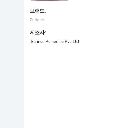
항우울제
브랜드:
항진균제
Zudena
항기생충
제조사:
Sunrise Remedies Pvt. Ltd.