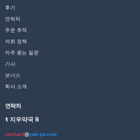
후기
연락처
주문 추적
저희 정책
자주 묻는 질문
기사
보너스
회사 소개
연락처
⚕️ 지우약국 ℞
contact
@
yak-jiu.com