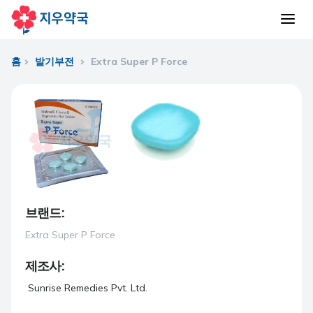
홈
발기부전
Extra Super P Force
브랜드:
Extra Super P Force
제조사:
Sunrise Remedies Pvt. Ltd.