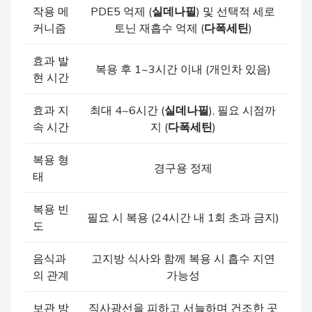
작용 메
PDE5 억제 (
실데나필
) 및 선택적 세로
커니즘
토닌 재흡수 억제 (
다폭세틴
)
효과 발
복용 후 1~3시간 이내 (개인차 있음)
현 시간
효과 지
최대 4~6시간 (
실데나필
), 필요 시점까
속 시간
지 (
다폭세틴
)
복용 형
경구용 정제
태
복용 빈
필요 시 복용 (24시간 내 1회 초과 금지)
도
음식과
고지방 식사와 함께 복용 시 흡수 지연
의 관계
가능성
보관 방
직사광선을 피하고 서늘하며 건조한 곳