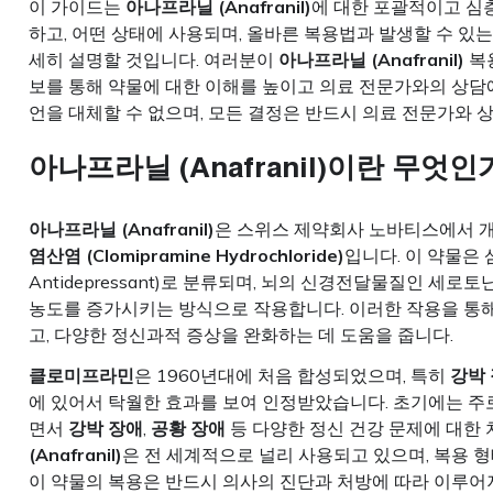
이 가이드는
아나프라닐 (Anafranil)
에 대한 포괄적이고 심
하고, 어떤 상태에 사용되며, 올바른 복용법과 발생할 수 있
세히 설명할 것입니다. 여러분이
아나프라닐 (Anafranil)
복용
보를 통해 약물에 대한 이해를 높이고 의료 전문가와의 상담에
언을 대체할 수 없으며, 모든 결정은 반드시 의료 전문가와 
아나프라닐 (Anafranil)
이란 무엇인
아나프라닐 (Anafranil)
은 스위스 제약회사 노바티스에서 
염산염 (Clomipramine Hydrochloride)
입니다. 이 약물은 삼환
Antidepressant)로 분류되며, 뇌의 신경전달물질인 
농도를 증가시키는 방식으로 작용합니다. 이러한 작용을 통
고, 다양한 정신과적 증상을 완화하는 데 도움을 줍니다.
클로미프라민
은 1960년대에 처음 합성되었으며, 특히
강박 장
에 있어서 탁월한 효과를 보여 인정받았습니다. 초기에는 주
면서
강박 장애
,
공황 장애
등 다양한 정신 건강 문제에 대한
(Anafranil)
은 전 세계적으로 널리 사용되고 있으며, 복용 형
이 약물의 복용은 반드시 의사의 진단과 처방에 따라 이루어져