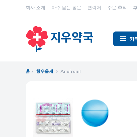
회사 소개
자주 묻는 질문
연락처
주문 추적
카
알코올 중
알츠하이
홈
항우울제
Anafranil
진통제
동물 건강
항염증제
항알레르
항생제
항경련제