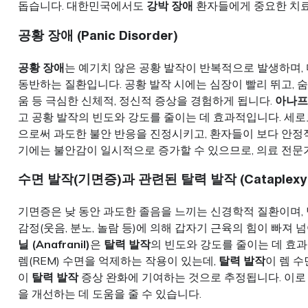
돕습니다. 대한민국에서도
강박 장애
환자들에게 중요한 치료
공황 장애 (Panic Disorder)
공황 장애
는 예기치 않은 공황 발작이 반복적으로 발생하며,
동반하는 질환입니다. 공황 발작 시에는 심장이 빨리 뛰고, 숨이
움 등 극심한 신체적, 정신적 증상을 경험하게 됩니다.
아나프라
고 공황 발작의 빈도와 강도를 줄이는 데 효과적입니다. 
으로써 과도한 불안 반응을 진정시키고, 환자들이 보다 안정적
기에는 불안감이 일시적으로 증가할 수 있으므로, 의료 전문
수면 발작(기면증)과 관련된 탈력 발작 (Cataplexy asso
기면증은 낮 동안 과도한 졸음을 느끼는 신경학적 질환이며, 
감정(웃음, 분노, 놀람 등)에 의해 갑자기 근육의 힘이 빠져
닐 (Anafranil)
은
탈력 발작
의 빈도와 강도를 줄이는 데 효
렘(REM) 수면을 억제하는 작용이 있는데,
탈력 발작
이 렘 
이
탈력 발작
증상 완화에 기여하는 것으로 추정됩니다. 이로 
을 개선하는 데 도움을 줄 수 있습니다.