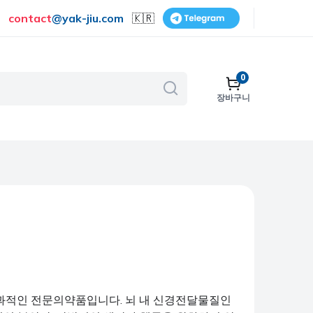
contact
@
yak-jiu.com
🇰🇷
0
장바구니
골다공증
호흡기
피부 관리
금연
수술
비뇨기계
보조제 및 비타민
과적인 전문의약품입니다. 뇌 내 신경전달물질인
여성 건강