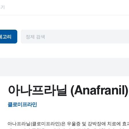
후기
테고리
독
항바이러스제
눈 건강
머와 파킨슨병
관절염
위장관
천식
허브 제품
뷰티 제품
HIV
아나프라닐 (Anafranil)
피임
고혈압
기제
내부용
남성 건강
클로미프라민
암
정신 장애
아나프라닐(클로미프라민)은 우울증 및 강박장애 치료에 효
심혈관 질환
편두통