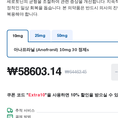
세로토닌의 균형을 조절하여 관련 증상을 개선합니다. 지속적
콜레스테롤
근육 이완제
정적인 일상 회복을 돕습니다. 본 의약품은 반드시 의사의 
복용해야 합니다.
당뇨병
신경 장애
제
발기부전
비만
25
mg
50
mg
10
mg
아나프라닐 (Anafranil)
10mg 30 정제s
아나프라닐 (Anafranil)
10mg 30 정제s
₩
58603.14
₩
64463.45
아나프라닐 (Anafranil)
10mg 60 정제s
아나프라닐 (Anafranil)
10mg 90 정제s
쿠폰 코드 "
Extra10
"을 사용하면 10% 할인을 받으실 수 
아나프라닐 (Anafranil)
10mg 120 정제s
추적 서비스
결제 방법
아나프라닐 (Anafranil)
10mg 180 정제s