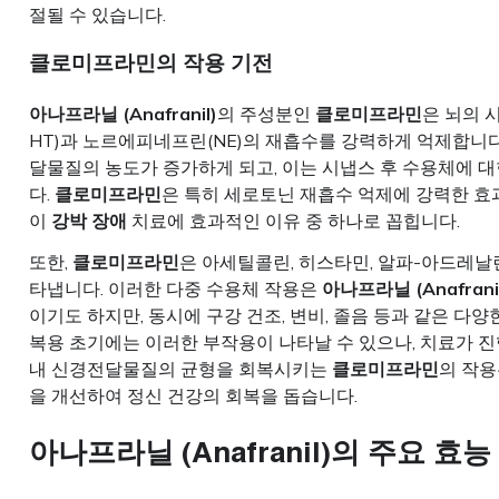
절될 수 있습니다.
클로미프라민
의 작용 기전
아나프라닐 (Anafranil)
의 주성분인
클로미프라민
은 뇌의 
HT)과 노르에피네프린(NE)의 재흡수를 강력하게 억제합니
달물질의 농도가 증가하게 되고, 이는 시냅스 후 수용체에 
다.
클로미프라민
은 특히 세로토닌 재흡수 억제에 강력한 효
이
강박 장애
치료에 효과적인 이유 중 하나로 꼽힙니다.
또한,
클로미프라민
은 아세틸콜린, 히스타민, 알파-아드레날
타냅니다. 이러한 다중 수용체 작용은
아나프라닐 (Anafrani
이기도 하지만, 동시에 구강 건조, 변비, 졸음 등과 같은 다
복용 초기에는 이러한 부작용이 나타날 수 있으나, 치료가 진
내 신경전달물질의 균형을 회복시키는
클로미프라민
의 작용
을 개선하여 정신 건강의 회복을 돕습니다.
아나프라닐 (Anafranil)
의 주요 효능