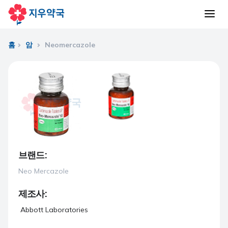
홈
암
Neomercazole
브랜드:
Neo Mercazole
제조사:
Abbott Laboratories