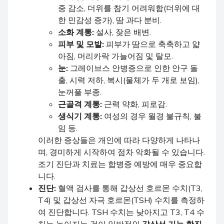
중 감소, 더위를 참기 어려워함(더위에 대
한 민감성 증가), 땀 과다 분비.
소화 계통:
설사, 잦은 배변.
피부 및 모발:
피부가 땀으로 축축하고 얇
아짐, 머리카락 가늘어짐 및 탈모.
눈:
그레이브스 안병증으로 인한 안구 돌
출, 시력 저하, 복시(물체가 두 개로 보임),
눈꺼풀 부종.
근골격 계통:
근력 약화, 피로감.
생식기 계통:
여성의 경우 월경 불규칙, 불
임 등.
이러한 증상들은 개인에 따라 다양하게 나타나
며, 경미하게 시작하여 점차 악화될 수 있습니다.
조기 진단과 치료는 합병증 예방에 매우 중요합
니다.
진단:
혈액 검사를 통해 갑상선 호르몬 수치(T3,
T4) 및 갑상선 자극 호르몬(TSH) 수치를 측정하
여 진단합니다. TSH 수치는 낮아지고 T3, T4 수