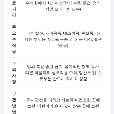
료
수개월에서 1년 이상 장기 복용 필요 (정기
기
적인 모니터링 필수)
간
주
요
피부 발진, 가려움증, 메스꺼움, 관절통. (심
부
각한 부작용: 무과립구증, 간 기능 이상, 혈관
작
염 등)
용
주
임의 복용 중단 금지, 정기적인 혈액 검사,
의
다른 약물과의 상호작용 주의, 임산부 및 수
사
유부는 반드시 의사와 상담
항
보
관
직사광선을 피하고 서늘하며 건조한 곳에
방
보관, 어린이의 손이 닿지 않는 곳에 보관
법