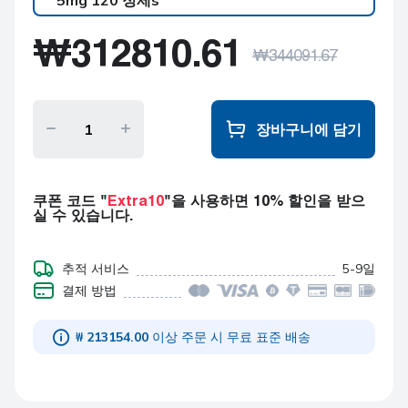
5mg 120 정제s
네오메르카졸
₩
312810.61
(NeoMercazole)
₩
344091.67
5mg 120 정제s
네오메르카졸
(NeoMercazole)
5mg 240 정제s
장바구니에 담기
네오메르카졸
(NeoMercazole)
5mg 360 정제s
쿠폰 코드 "
Extra10
"을 사용하면 10% 할인을 받으
실 수 있습니다.
추적 서비스
5-9일
결제 방법
₩ 213154.00
이상 주문 시 무료 표준 배송