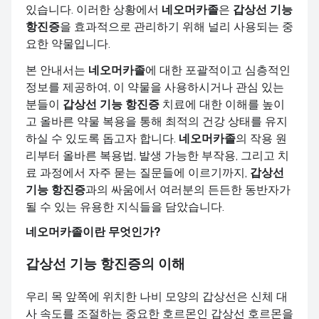
있습니다. 이러한 상황에서
네오머카졸
은
갑상선 기능
항진증
을 효과적으로 관리하기 위해 널리 사용되는 중
요한 약물입니다.
본 안내서는
네오머카졸
에 대한 포괄적이고 심층적인
정보를 제공하여, 이 약물을 사용하시거나 관심 있는
분들이
갑상선 기능 항진증
치료에 대한 이해를 높이
고 올바른 약물 복용을 통해 최적의 건강 상태를 유지
하실 수 있도록 돕고자 합니다.
네오머카졸
의 작용 원
리부터 올바른 복용법, 발생 가능한 부작용, 그리고 치
료 과정에서 자주 묻는 질문들에 이르기까지,
갑상선
기능 항진증
과의 싸움에서 여러분의 든든한 동반자가
될 수 있는 유용한 지식들을 담았습니다.
네오머카졸
이란 무엇인가?
갑상선 기능 항진증
의 이해
우리 목 앞쪽에 위치한 나비 모양의 갑상선은 신체 대
사 속도를 조절하는 중요한 호르몬인 갑상선 호르몬을