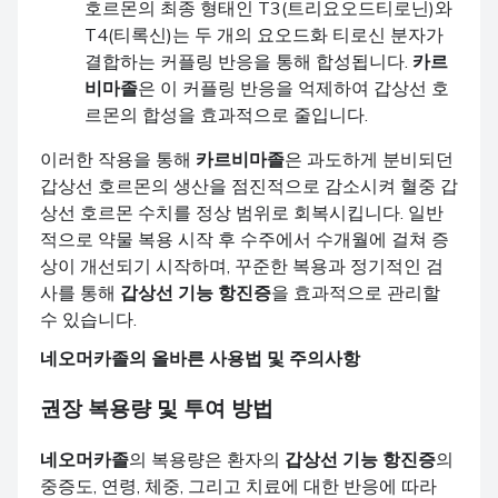
호르몬의 최종 형태인 T3(트리요오드티로닌)와
T4(티록신)는 두 개의 요오드화 티로신 분자가
결합하는 커플링 반응을 통해 합성됩니다.
카르
비마졸
은 이 커플링 반응을 억제하여 갑상선 호
르몬의 합성을 효과적으로 줄입니다.
이러한 작용을 통해
카르비마졸
은 과도하게 분비되던
갑상선 호르몬의 생산을 점진적으로 감소시켜 혈중 갑
상선 호르몬 수치를 정상 범위로 회복시킵니다. 일반
적으로 약물 복용 시작 후 수주에서 수개월에 걸쳐 증
상이 개선되기 시작하며, 꾸준한 복용과 정기적인 검
사를 통해
갑상선 기능 항진증
을 효과적으로 관리할
수 있습니다.
네오머카졸
의 올바른 사용법 및 주의사항
권장 복용량 및 투여 방법
네오머카졸
의 복용량은 환자의
갑상선 기능 항진증
의
중증도, 연령, 체중, 그리고 치료에 대한 반응에 따라