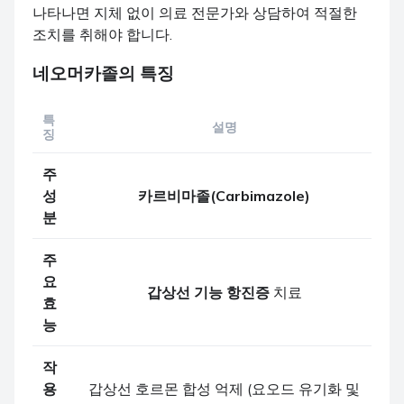
나타나면 지체 없이 의료 전문가와 상담하여 적절한
조치를 취해야 합니다.
네오머카졸
의 특징
특
설명
징
주
성
카르비마졸(Carbimazole)
분
주
요
갑상선 기능 항진증
치료
효
능
작
용
갑상선 호르몬 합성 억제 (요오드 유기화 및