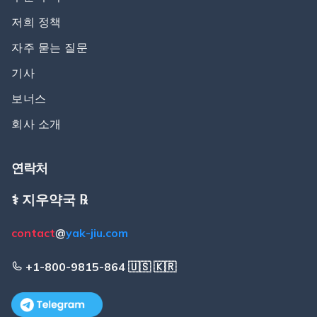
저희 정책
자주 묻는 질문
기사
보너스
회사 소개
연락처
⚕️ 지우약국 ℞
contact
@
yak-jiu.com
+1-800-9815-864 🇺🇸 🇰🇷