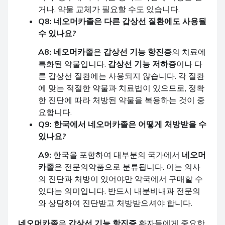
거나, 약물 교체가 필요할 수도 있습니다.
Q8:
네오머카졸
은 다른 갑상선 질환에도 사용될
수 있나요?
A8:
네오머카졸
은
갑상선 기능 항진증
의 치료에
특화된 약물입니다.
갑상선 기능 저하증
이나 다
른 갑상선 질환에는 사용되지 않습니다. 각 질환
에 맞는 적절한 약물과 치료법이 있으므로, 정확
한 진단에 따라 처방된 약물을 복용하는 것이 중
요합니다.
Q9: 한국에서
네오머카졸
은 어떻게 처방받을 수
있나요?
A9:
한국을 포함하여 대부분의 국가에서
네오머
카졸
은 전문의약품으로 분류됩니다. 이는 의사
의 진단과 처방이 있어야만 약국에서 구매할 수
있다는 의미입니다. 반드시 내분비내과 전문의
와 상담하여 진단받고 처방받으셔야 합니다.
네오머카졸
은
갑상선 기능 항진증
환자들에게 중요한