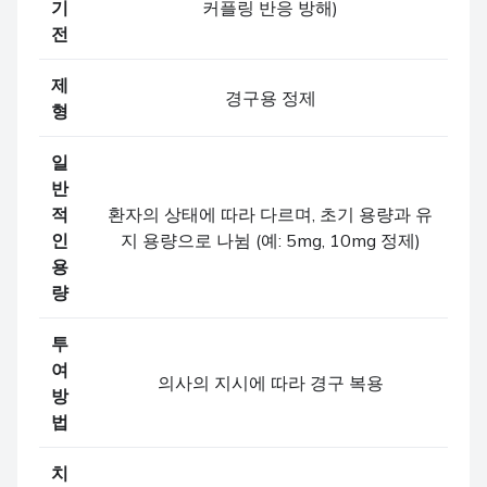
기
커플링 반응 방해)
전
제
경구용 정제
형
일
반
적
환자의 상태에 따라 다르며, 초기 용량과 유
인
지 용량으로 나뉨 (예: 5mg, 10mg 정제)
용
량
투
여
의사의 지시에 따라 경구 복용
방
법
치