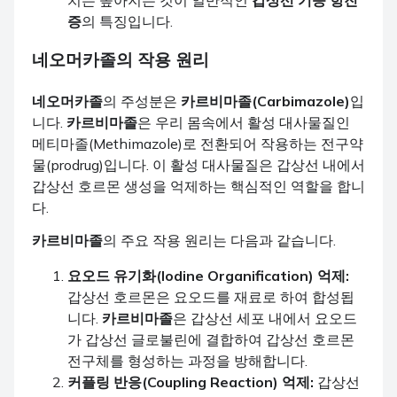
치는 높아지는 것이 일반적인
갑상선 기능 항진
증
의 특징입니다.
네오머카졸
의 작용 원리
네오머카졸
의 주성분은
카르비마졸(Carbimazole)
입
니다.
카르비마졸
은 우리 몸속에서 활성 대사물질인
메티마졸(Methimazole)로 전환되어 작용하는 전구약
물(prodrug)입니다. 이 활성 대사물질은 갑상선 내에서
갑상선 호르몬 생성을 억제하는 핵심적인 역할을 합니
다.
카르비마졸
의 주요 작용 원리는 다음과 같습니다.
요오드 유기화(Iodine Organification) 억제:
갑상선 호르몬은 요오드를 재료로 하여 합성됩
니다.
카르비마졸
은 갑상선 세포 내에서 요오드
가 갑상선 글로불린에 결합하여 갑상선 호르몬
전구체를 형성하는 과정을 방해합니다.
커플링 반응(Coupling Reaction) 억제:
갑상선