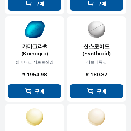
구매
구매
카마그라®
신스로이드
(Kamagra)
(Synthroid)
실데나필 시트르산염
레보티록신
₩ 1954.98
₩ 180.87
구매
구매