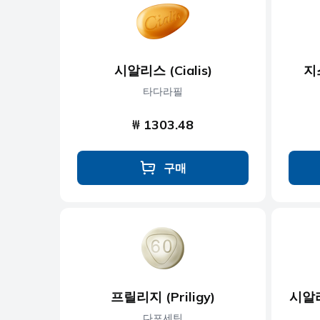
항우울제
항진균제
시알리스 (Cialis)
지
항기생충
타다라필
₩ 1303.48
구매
프릴리지 (Priligy)
시알리
다포세틴