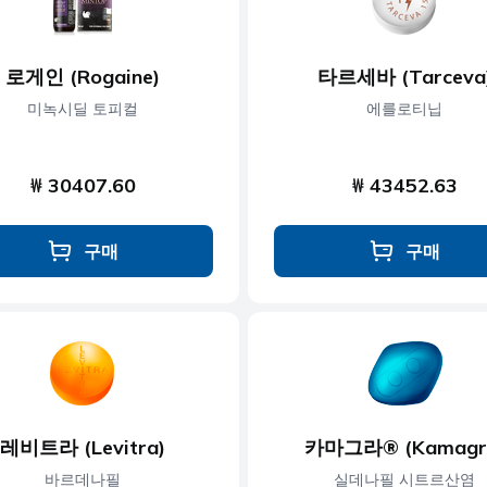
로게인 (Rogaine)
타르세바 (Tarceva
미녹시딜 토피컬
에를로티닙
₩ 30407.60
₩ 43452.63
구매
구매
레비트라 (Levitra)
카마그라® (Kamagr
바르데나필
실데나필 시트르산염