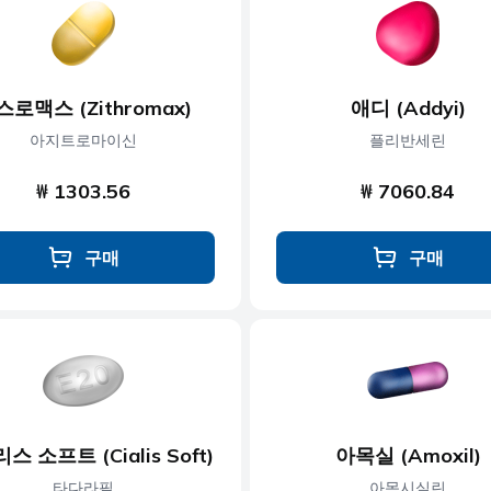
콜레스테롤
근육 이완제
당뇨병
신경 장애
스로맥스 (Zithromax)
애디 (Addyi)
제
발기부전
비만
아지트로마이신
플리반세린
₩ 1303.56
₩ 7060.84
구매
구매
스 소프트 (Cialis Soft)
아목실 (Amoxil)
타다라필
아목시실린