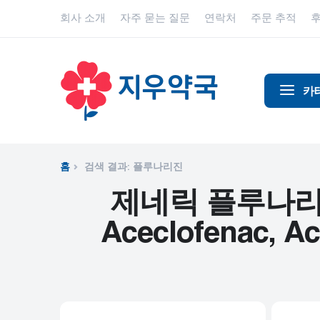
회사 소개
자주 묻는 질문
연락처
주문 추적
카
알코올 중
알츠하이
홈
검색 결과: 플루나리진
진통제
제네릭 플루나리진 - ,
동물 건강
Aceclofenac, Ace
항염증제
항알레르
항생제
항경련제