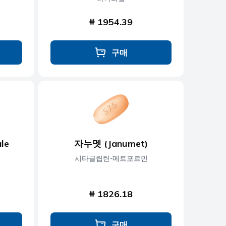
₩ 1954.39
구매
le
자누멧 (Janumet)
시타글립틴-메트포르민
₩ 1826.18
구매