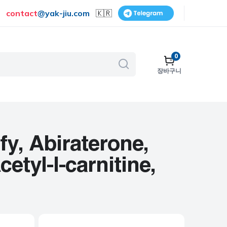
contact
@
yak-jiu.com
🇰🇷
0
장바구니
골다공증
호흡기
피부 관리
, Abiraterone,
금연
etyl-l-carnitine,
수술
비뇨기계
보조제 및 비타민
여성 건강