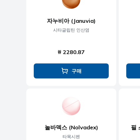
자누비아 (Januvia)
시타글립틴 인산염
₩ 2280.87
구매
놀바덱스 (Nolvadex)
필 스
타목시펜