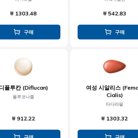
₩ 1303.48
₩ 542.83
구매
구매
디플루칸 (Diflucan)
여성 시알리스 (Fema
Cialis)
플루코나졸
타다라필
₩ 912.22
₩ 1303.32
구매
구매