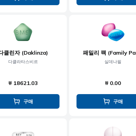
다클린자 (Daklinza)
패밀리 팩 (Family Pa
다클라타스비르
실데나필
₩ 18621.03
₩ 0.00
구매
구매