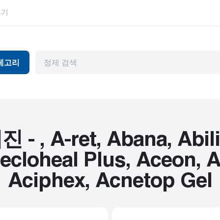
후기
테고리
독
항바이러스제
눈 건강
머와 파킨슨병
관절염
위장관
천식
허브 제품
 A-ret, Abana, Abilify
뷰티 제품
HIV
cloheal Plus, Aceon, Ac
피임
고혈압
Aciphex, Acnetop Gel
기제
내부용
남성 건강
암
정신 장애
심혈관 질환
편두통