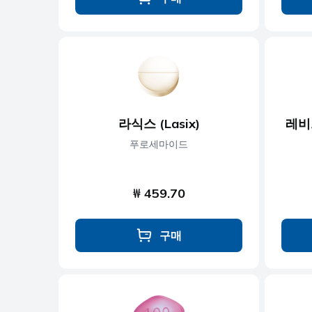
라식스 (Lasix)
레비트
푸로세마이드
₩ 459.70
구매