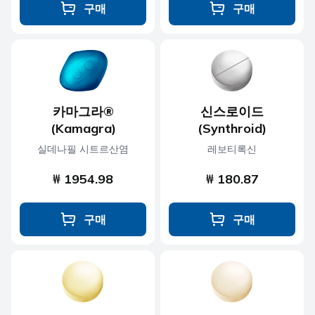
구매
구매
카마그라®
신스로이드
(Kamagra)
(Synthroid)
실데나필 시트르산염
레보티록신
₩ 1954.98
₩ 180.87
구매
구매