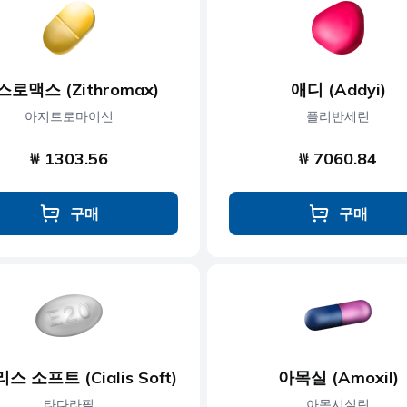
콜레스테롤
근육 이완제
당뇨병
신경 장애
스로맥스 (Zithromax)
애디 (Addyi)
제
발기부전
비만
아지트로마이신
플리반세린
₩ 1303.56
₩ 7060.84
구매
구매
스 소프트 (Cialis Soft)
아목실 (Amoxil)
타다라필
아목시실린