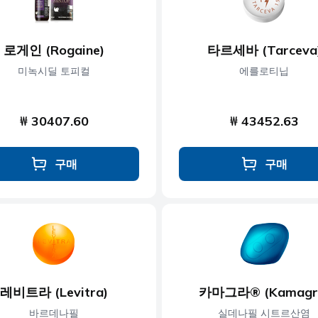
로게인 (Rogaine)
타르세바 (Tarceva
미녹시딜 토피컬
에를로티닙
₩ 30407.60
₩ 43452.63
구매
구매
레비트라 (Levitra)
카마그라® (Kamagr
바르데나필
실데나필 시트르산염