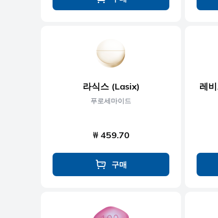
라식스 (Lasix)
레비트
푸로세마이드
₩ 459.70
구매