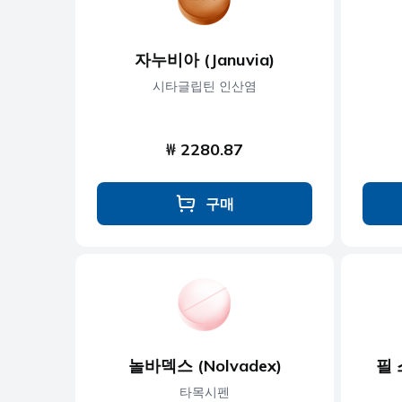
자누비아 (Januvia)
시타글립틴 인산염
₩ 2280.87
구매
놀바덱스 (Nolvadex)
필 스
타목시펜