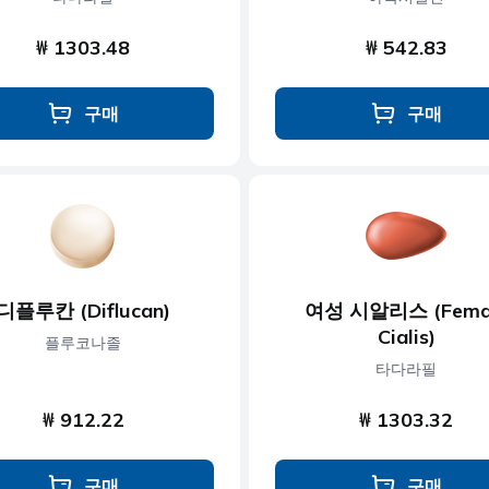
₩ 1303.48
₩ 542.83
구매
구매
디플루칸 (Diflucan)
여성 시알리스 (Fema
Cialis)
플루코나졸
타다라필
₩ 912.22
₩ 1303.32
구매
구매