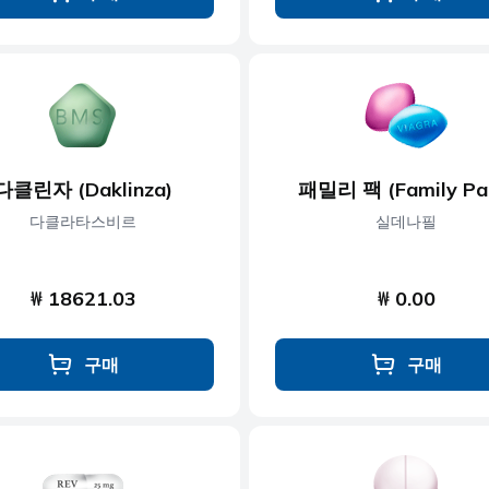
다클린자 (Daklinza)
패밀리 팩 (Family Pa
다클라타스비르
실데나필
₩ 18621.03
₩ 0.00
구매
구매