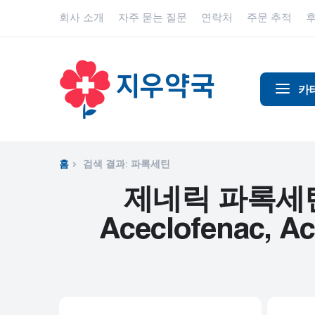
회사 소개
자주 묻는 질문
연락처
주문 추적
카
알코올 중
알츠하이
홈
검색 결과: 파록세틴
진통제
제네릭 파록세틴 - , 
동물 건강
Aceclofenac, Ace
항염증제
항알레르
항생제
항경련제