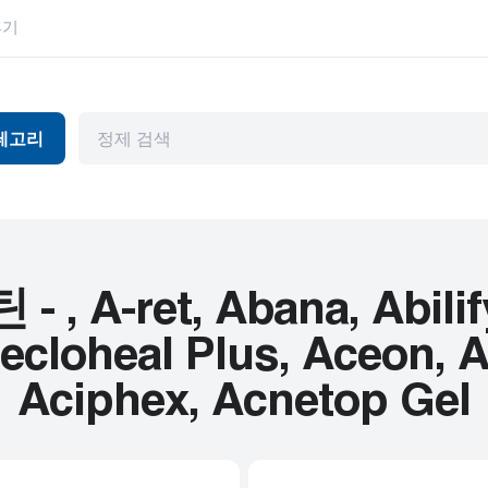
후기
테고리
독
항바이러스제
눈 건강
머와 파킨슨병
관절염
위장관
천식
허브 제품
A-ret, Abana, Abilify
뷰티 제품
HIV
cloheal Plus, Aceon, Ac
피임
고혈압
Aciphex, Acnetop Gel
기제
내부용
남성 건강
암
정신 장애
심혈관 질환
편두통