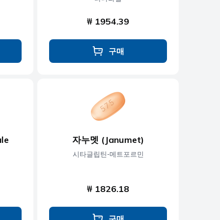
₩ 1954.39
구매
le
자누멧 (Janumet)
시타글립틴-메트포르민
₩ 1826.18
구매