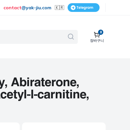
contact
@
yak-jiu.com
🇰🇷
0
장바구니
골다공증
호흡기
피부 관리
, Abiraterone,
금연
etyl-l-carnitine,
수술
비뇨기계
보조제 및 비타민
여성 건강