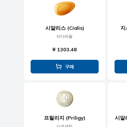
항우울제
항진균제
시알리스 (Cialis)
지
항기생충
타다라필
₩ 1303.48
구매
프릴리지 (Priligy)
시알리
다포세틴