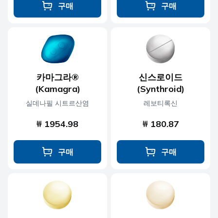
구매
구매
카마그라®
신스로이드
(Kamagra)
(Synthroid)
실데나필 시트르산염
레보티록신
₩ 1954.98
₩ 180.87
구매
구매