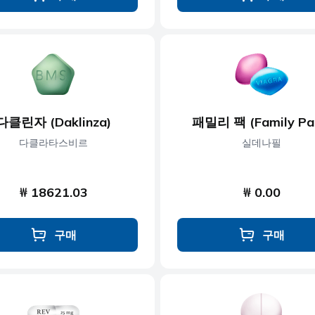
다클린자 (Daklinza)
패밀리 팩 (Family Pa
다클라타스비르
실데나필
₩ 18621.03
₩ 0.00
구매
구매