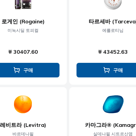
로게인 (Rogaine)
타르세바 (Tarceva
미녹시딜 토피컬
에를로티닙
₩ 30407.60
₩ 43452.63
구매
구매
레비트라 (Levitra)
카마그라® (Kamagr
바르데나필
실데나필 시트르산염