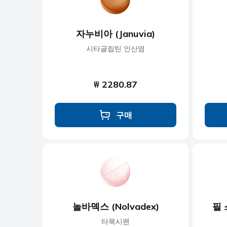
자누비아 (Januvia)
시타글립틴 인산염
₩ 2280.87
구매
놀바덱스 (Nolvadex)
필 스
타목시펜