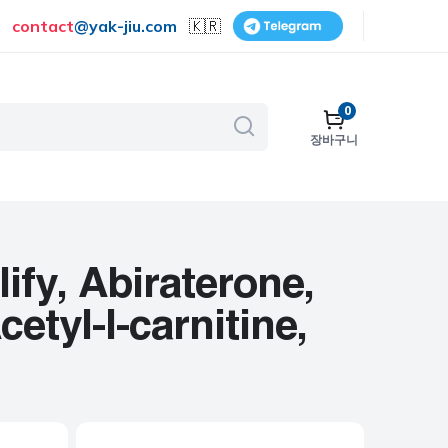
contact
@
yak-jiu.com
🇰🇷
0
장바구니
골다공증
호흡기
피부 관리
y, Abiraterone,
금연
etyl-l-carnitine,
수술
비뇨기계
보조제 및 비타민
여성 건강