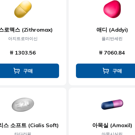
콜레스테롤
근육 이완제
당뇨병
신경 장애
스로맥스 (Zithromax)
애디 (Addyi)
제
발기부전
비만
아지트로마이신
플리반세린
₩ 1303.56
₩ 7060.84
구매
구매
스 소프트 (Cialis Soft)
아목실 (Amoxil)
타다라필
아목시실린