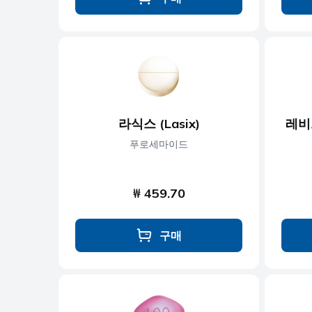
라식스 (Lasix)
레비트
푸로세마이드
₩ 459.70
구매