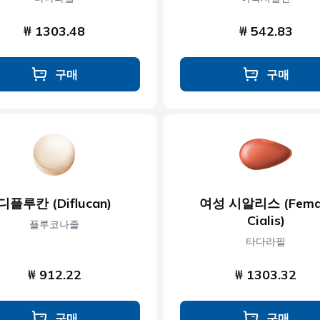
₩ 1303.48
₩ 542.83
구매
구매
디플루칸 (Diflucan)
여성 시알리스 (Fema
Cialis)
플루코나졸
타다라필
₩ 912.22
₩ 1303.32
구매
구매