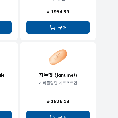
₩ 1954.39
구매
le
자누멧 (Janumet)
시타글립틴-메트포르민
₩ 1826.18
구매