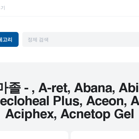
후기
테고리
독
항바이러스제
눈 건강
머와 파킨슨병
관절염
위장관
천식
허브 제품
 A-ret, Abana, Abilif
뷰티 제품
HIV
cloheal Plus, Aceon, Ac
피임
고혈압
Aciphex, Acnetop Gel
기제
내부용
남성 건강
암
정신 장애
심혈관 질환
편두통