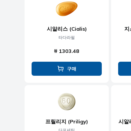
항우울제
항진균제
시알리스 (Cialis)
지
항기생충
타다라필
₩ 1303.48
구매
프릴리지 (Priligy)
시알리
다포세틴