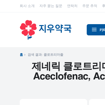
회사 소개
자주 묻는 질문
연락처
주문 추적
카
알코올 중
알츠하이
홈
검색 결과: 클로트리마졸
진통제
제네릭 클로트리마졸 - ,
동물 건강
Aceclofenac, Ace
항염증제
항알레르
항생제
항경련제