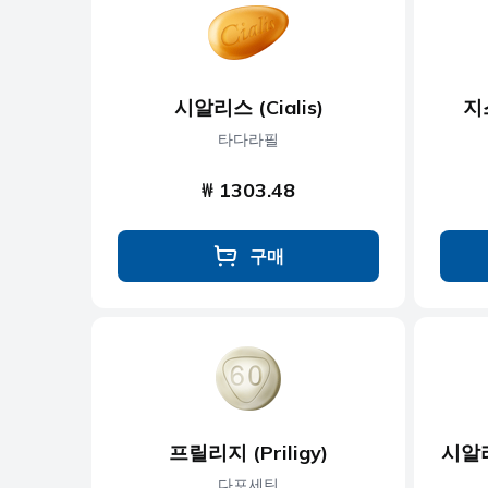
항우울제
항진균제
시알리스 (Cialis)
지
항기생충
타다라필
₩ 1303.48
구매
프릴리지 (Priligy)
시알리
다포세틴