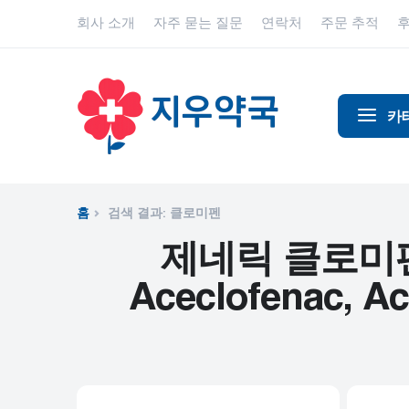
회사 소개
자주 묻는 질문
연락처
주문 추적
카
알코올 중
알츠하이
홈
검색 결과: 클로미펜
진통제
제네릭 클로미펜 - , 
동물 건강
Aceclofenac, Ace
항염증제
항알레르
항생제
항경련제