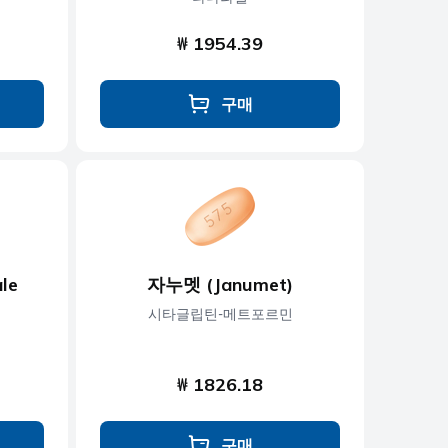
₩ 1954.39
구매
le
자누멧 (Janumet)
시타글립틴-메트포르민
₩ 1826.18
구매