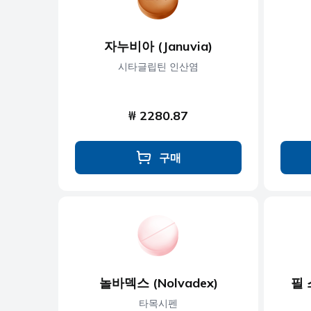
자누비아 (Januvia)
시타글립틴 인산염
₩ 2280.87
구매
놀바덱스 (Nolvadex)
필 스
타목시펜