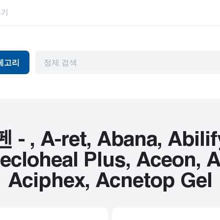
후기
테고리
독
항바이러스제
눈 건강
머와 파킨슨병
관절염
위장관
천식
허브 제품
A-ret, Abana, Abilify
뷰티 제품
HIV
cloheal Plus, Aceon, Ac
피임
고혈압
Aciphex, Acnetop Gel
기제
내부용
남성 건강
암
정신 장애
심혈관 질환
편두통