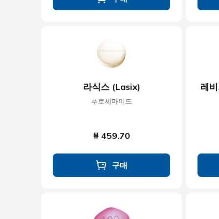
라식스 (Lasix)
레비트
푸로세마이드
₩ 459.70
구매