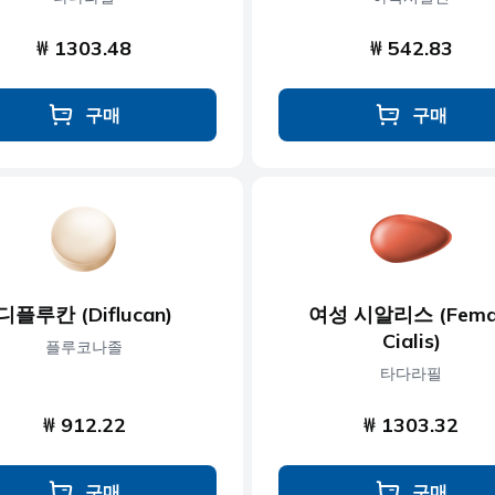
₩ 1303.48
₩ 542.83
구매
구매
디플루칸 (Diflucan)
여성 시알리스 (Fema
Cialis)
플루코나졸
타다라필
₩ 912.22
₩ 1303.32
구매
구매