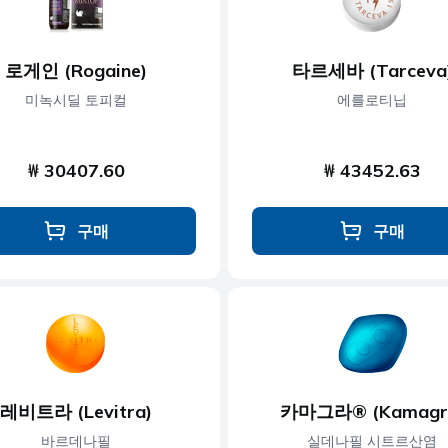
로게인 (Rogaine)
타르세바 (Tarceva
미녹시딜 토피컬
에를로티닙
₩ 30407.60
₩ 43452.63
구매
구매
레비트라 (Levitra)
카마그라® (Kamagr
바르데나필
실데나필 시트르산염