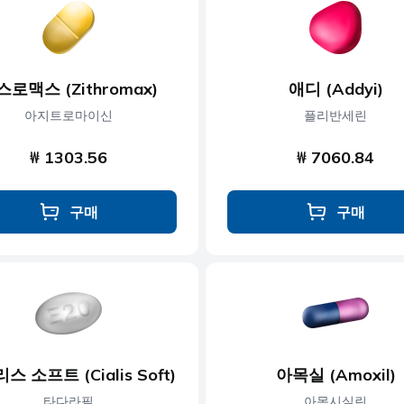
콜레스테롤
근육 이완제
당뇨병
신경 장애
스로맥스 (Zithromax)
애디 (Addyi)
제
발기부전
비만
아지트로마이신
플리반세린
₩ 1303.56
₩ 7060.84
구매
구매
스 소프트 (Cialis Soft)
아목실 (Amoxil)
타다라필
아목시실린