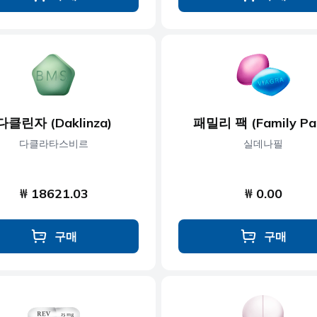
다클린자 (Daklinza)
패밀리 팩 (Family Pa
다클라타스비르
실데나필
₩ 18621.03
₩ 0.00
구매
구매