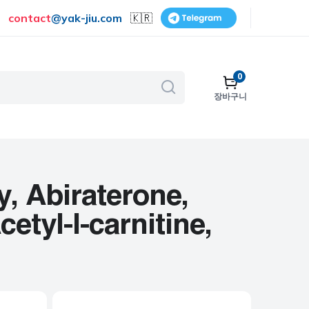
contact
@
yak-jiu.com
🇰🇷
0
장바구니
골다공증
호흡기
피부 관리
, Abiraterone,
금연
etyl-l-carnitine,
수술
비뇨기계
보조제 및 비타민
여성 건강