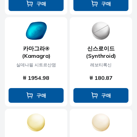
구매
구매
카마그라®
신스로이드
(Kamagra)
(Synthroid)
실데나필 시트르산염
레보티록신
₩ 1954.98
₩ 180.87
구매
구매