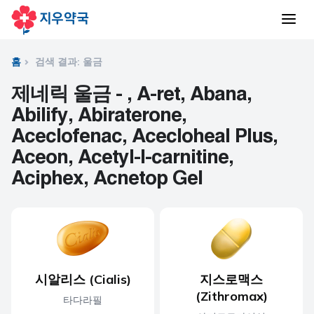
홈
검색 결과: 울금
제네릭 울금 - , A-ret, Abana,
Abilify, Abiraterone,
Aceclofenac, Acecloheal Plus,
Aceon, Acetyl-l-carnitine,
Aciphex, Acnetop Gel
시알리스 (Cialis)
지스로맥스
(Zithromax)
타다라필