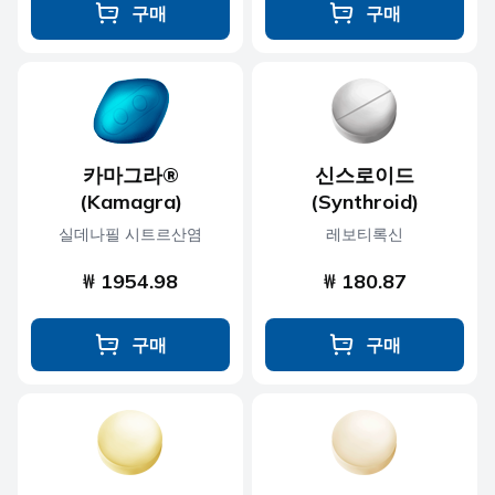
구매
구매
카마그라®
신스로이드
(Kamagra)
(Synthroid)
실데나필 시트르산염
레보티록신
₩ 1954.98
₩ 180.87
구매
구매