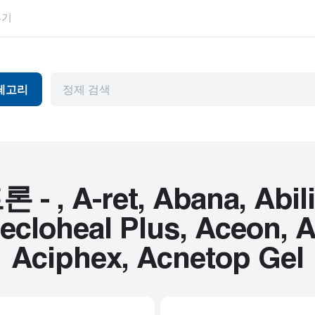
후기
테고리
독
항바이러스제
눈 건강
머와 파킨슨병
관절염
위장관
천식
허브 제품
 A-ret, Abana, Abilify
뷰티 제품
HIV
cloheal Plus, Aceon, Ac
피임
고혈압
Aciphex, Acnetop Gel
기제
내부용
남성 건강
암
정신 장애
심혈관 질환
편두통