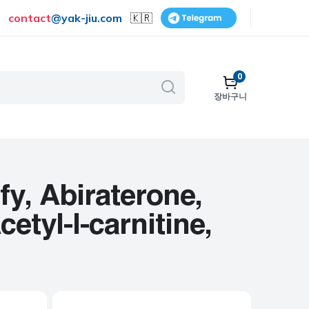
contact
@
yak-jiu.com
🇰🇷
0
장바구니
골다공증
호흡기
피부 관리
, Abiraterone,
금연
etyl-l-carnitine,
수술
비뇨기계
보조제 및 비타민
여성 건강