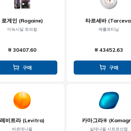
로게인 (Rogaine)
타르세바 (Tarceva
미녹시딜 토피컬
에를로티닙
₩ 30407.60
₩ 43452.63
구매
구매
레비트라 (Levitra)
카마그라® (Kamagr
바르데나필
실데나필 시트르산염