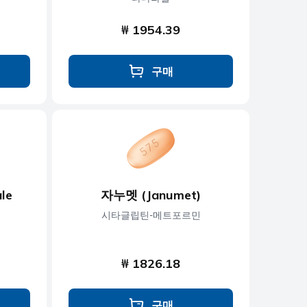
₩ 1954.39
구매
le
자누멧 (Janumet)
시타글립틴-메트포르민
₩ 1826.18
구매