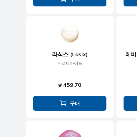
라식스 (Lasix)
레비트
푸로세마이드
₩ 459.70
구매