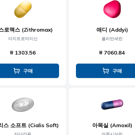
콜레스테롤
근육 이완제
당뇨병
신경 장애
스로맥스 (Zithromax)
애디 (Addyi)
제
발기부전
비만
아지트로마이신
플리반세린
₩ 1303.56
₩ 7060.84
구매
구매
스 소프트 (Cialis Soft)
아목실 (Amoxil)
타다라필
아목시실린