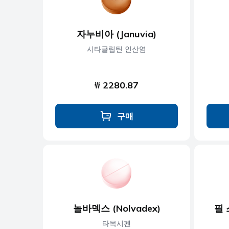
자누비아 (Januvia)
시타글립틴 인산염
₩ 2280.87
구매
놀바덱스 (Nolvadex)
필 스
타목시펜