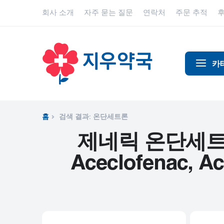
회사 소개
자주 묻는 질문
연락처
주문 추적
카
알코올 중
알츠하이
홈
검색 결과: 온단세트론
진통제
제네릭 온단세트론 - ,
동물 건강
Aceclofenac, Ace
항염증제
항알레르
항생제
항경련제