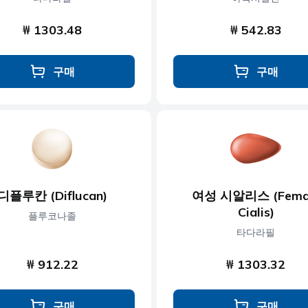
₩ 1303.48
₩ 542.83
구매
구매
디플루칸 (Diflucan)
여성 시알리스 (Fema
Cialis)
플루코나졸
타다라필
₩ 912.22
₩ 1303.32
구매
구매