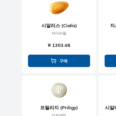
항우울제
항진균제
시알리스 (Cialis)
지
항기생충
타다라필
₩ 1303.48
구매
프릴리지 (Priligy)
시알리
다포세틴