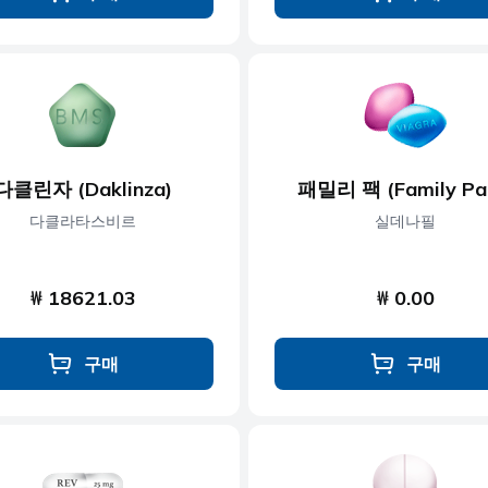
다클린자 (Daklinza)
패밀리 팩 (Family Pa
다클라타스비르
실데나필
₩ 18621.03
₩ 0.00
구매
구매