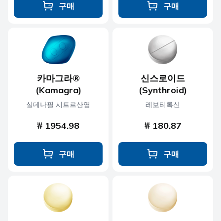
구매
구매
카마그라®
신스로이드
(Kamagra)
(Synthroid)
실데나필 시트르산염
레보티록신
₩ 1954.98
₩ 180.87
구매
구매