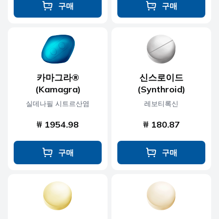
구매
구매
카마그라®
신스로이드
(Kamagra)
(Synthroid)
실데나필 시트르산염
레보티록신
₩ 1954.98
₩ 180.87
구매
구매