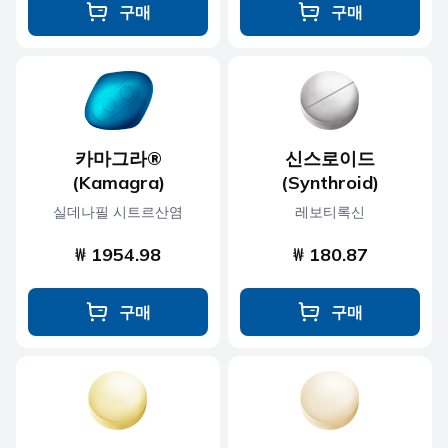
구매
구매
카마그라®
신스로이드
(Kamagra)
(Synthroid)
실데나필 시트르산염
레보티록신
₩ 1954.98
₩ 180.87
구매
구매