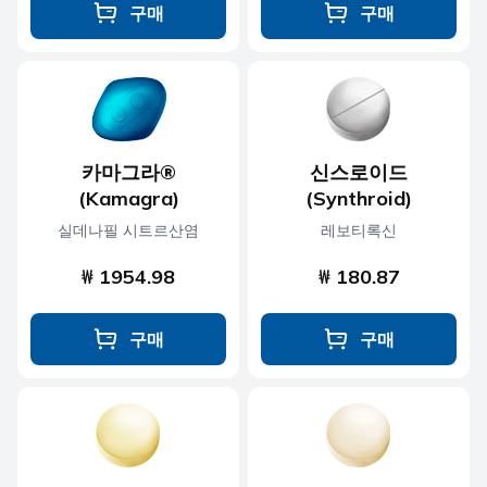
구매
구매
카마그라®
신스로이드
(Kamagra)
(Synthroid)
실데나필 시트르산염
레보티록신
₩ 1954.98
₩ 180.87
구매
구매