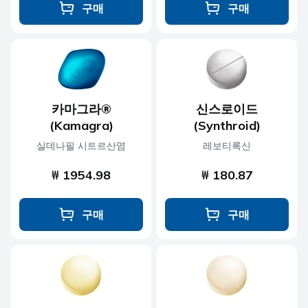
구매
구매
카마그라®
신스로이드
(Kamagra)
(Synthroid)
실데나필 시트르산염
레보티록신
₩ 1954.98
₩ 180.87
구매
구매