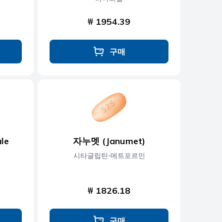
₩ 1954.39
구매
le
자누멧 (Janumet)
시타글립틴-메트포르민
₩ 1826.18
구매