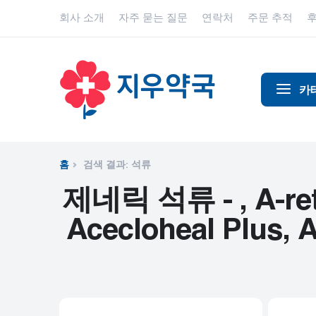
회사 소개
자주 묻는 질문
연락처
주문 추적
카
알코올 중
알츠하이
홈
검색 결과: 석류
진통제
제네릭 석류 - , A-ret, 
동물 건강
Acecloheal Plus, A
항염증제
항알레르
항생제
항경련제