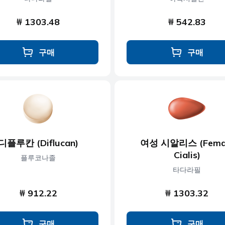
₩ 1303.48
₩ 542.83
구매
구매
디플루칸 (Diflucan)
여성 시알리스 (Fema
Cialis)
플루코나졸
타다라필
₩ 912.22
₩ 1303.32
구매
구매