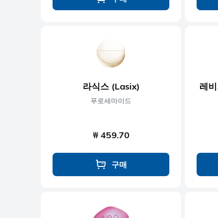
라식스 (Lasix)
레비트
푸로세마이드
₩ 459.70
구매