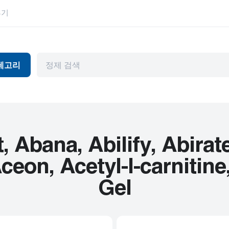
후기
테고리
독
항바이러스제
눈 건강
머와 파킨슨병
관절염
위장관
천식
허브 제품
Abana, Abilify, Abirat
뷰티 제품
HIV
ceon, Acetyl-l-carnitin
피임
고혈압
Gel
기제
내부용
남성 건강
암
정신 장애
심혈관 질환
편두통