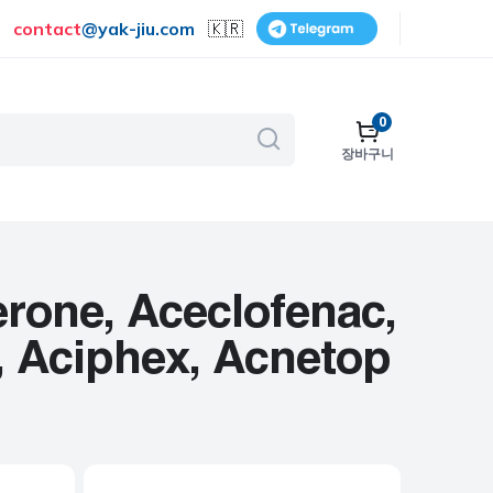
contact
@
yak-jiu.com
🇰🇷
0
장바구니
골다공증
호흡기
피부 관리
erone, Aceclofenac,
금연
e, Aciphex, Acnetop
수술
비뇨기계
보조제 및 비타민
여성 건강