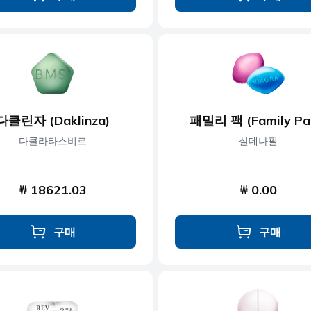
다클린자 (Daklinza)
패밀리 팩 (Family Pa
다클라타스비르
실데나필
₩ 18621.03
₩ 0.00
구매
구매