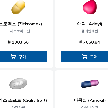
콜레스테롤
근육 이완제
당뇨병
신경 장애
스로맥스 (Zithromax)
애디 (Addyi)
제
발기부전
비만
아지트로마이신
플리반세린
₩ 1303.56
₩ 7060.84
구매
구매
스 소프트 (Cialis Soft)
아목실 (Amoxil)
타다라필
아목시실린