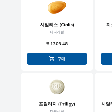
항우울제
항진균제
시알리스 (Cialis)
지
항기생충
타다라필
₩ 1303.48
구매
프릴리지 (Priligy)
시알리
다포세틴