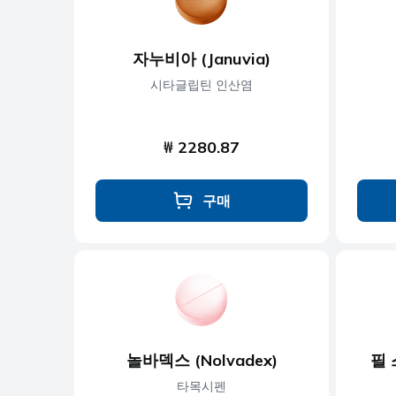
자누비아 (Januvia)
시타글립틴 인산염
₩ 2280.87
구매
놀바덱스 (Nolvadex)
필 스
타목시펜