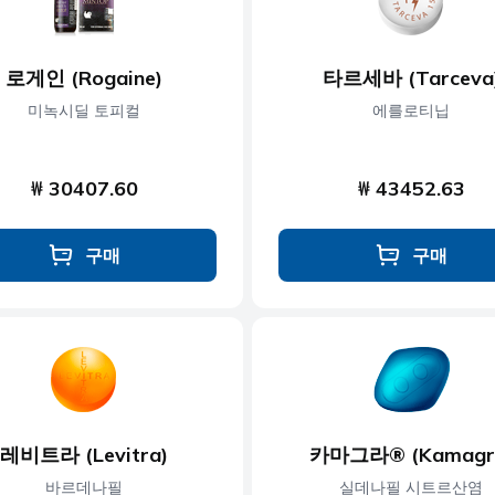
로게인 (Rogaine)
타르세바 (Tarceva
미녹시딜 토피컬
에를로티닙
₩ 30407.60
₩ 43452.63
구매
구매
레비트라 (Levitra)
카마그라® (Kamagr
바르데나필
실데나필 시트르산염