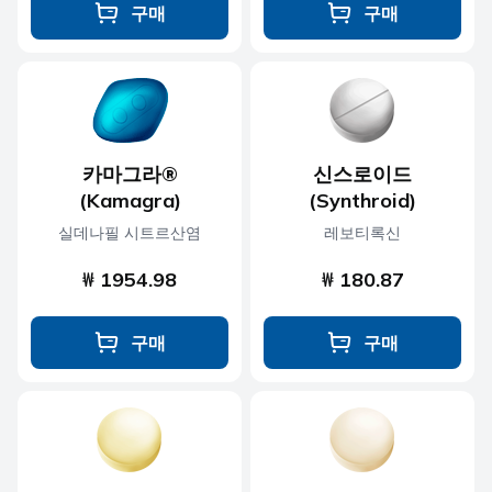
구매
구매
카마그라®
신스로이드
(Kamagra)
(Synthroid)
실데나필 시트르산염
레보티록신
₩ 1954.98
₩ 180.87
구매
구매