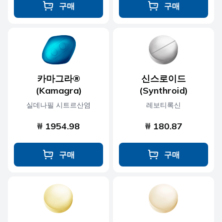
구매
구매
카마그라®
신스로이드
(Kamagra)
(Synthroid)
실데나필 시트르산염
레보티록신
₩ 1954.98
₩ 180.87
구매
구매