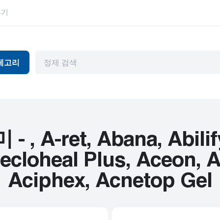
후기
테고리
독
항바이러스제
눈 건강
머와 파킨슨병
관절염
위장관
천식
허브 제품
A-ret, Abana, Abilify
뷰티 제품
HIV
cloheal Plus, Aceon, Ac
피임
고혈압
Aciphex, Acnetop Gel
기제
내부용
남성 건강
암
정신 장애
심혈관 질환
편두통