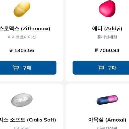
콜레스테롤
근육 이완제
당뇨병
신경 장애
스로맥스 (Zithromax)
애디 (Addyi)
제
발기부전
비만
아지트로마이신
플리반세린
₩ 1303.56
₩ 7060.84
구매
구매
스 소프트 (Cialis Soft)
아목실 (Amoxil)
타다라필
아목시실린