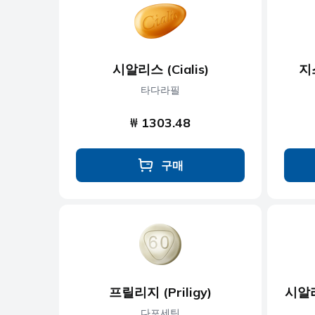
항우울제
항진균제
시알리스 (Cialis)
지
항기생충
타다라필
₩ 1303.48
구매
프릴리지 (Priligy)
시알리
다포세틴