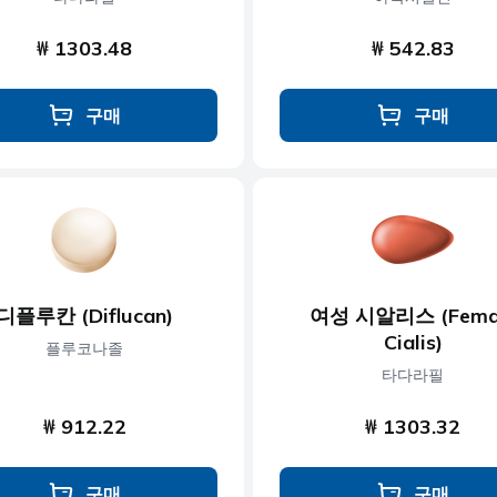
₩ 1303.48
₩ 542.83
구매
구매
디플루칸 (Diflucan)
여성 시알리스 (Fema
Cialis)
플루코나졸
타다라필
₩ 912.22
₩ 1303.32
구매
구매