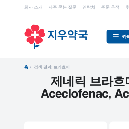
회사 소개
자주 묻는 질문
연락처
주문 추적
카
알코올 중
알츠하이
홈
검색 결과: 브라흐미
진통제
제네릭 브라흐미 - , 
동물 건강
Aceclofenac, Ace
항염증제
항알레르
항생제
항경련제