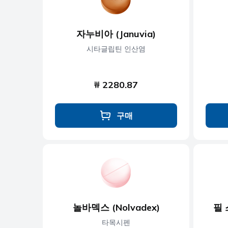
자누비아 (Januvia)
시타글립틴 인산염
₩ 2280.87
구매
놀바덱스 (Nolvadex)
필 스
타목시펜