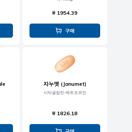
₩ 1954.39
구매
le
자누멧 (Janumet)
시타글립틴-메트포르민
₩ 1826.18
구매