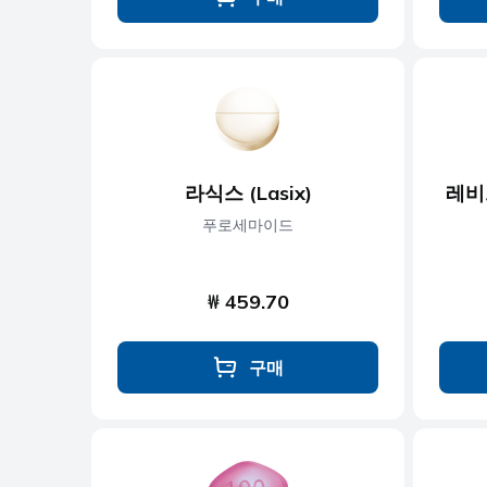
라식스 (Lasix)
레비트
푸로세마이드
₩ 459.70
구매