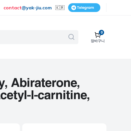
contact
@
yak-jiu.com
🇰🇷
0
장바구니
골다공증
호흡기
피부 관리
, Abiraterone,
금연
etyl-l-carnitine,
수술
비뇨기계
보조제 및 비타민
여성 건강