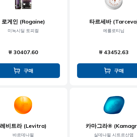
로게인 (Rogaine)
타르세바 (Tarceva
미녹시딜 토피컬
에를로티닙
₩ 30407.60
₩ 43452.63
구매
구매
레비트라 (Levitra)
카마그라® (Kamagr
바르데나필
실데나필 시트르산염