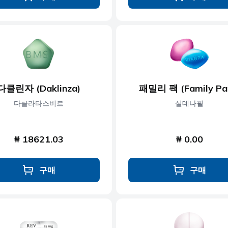
다클린자 (Daklinza)
패밀리 팩 (Family Pa
다클라타스비르
실데나필
₩ 18621.03
₩ 0.00
구매
구매