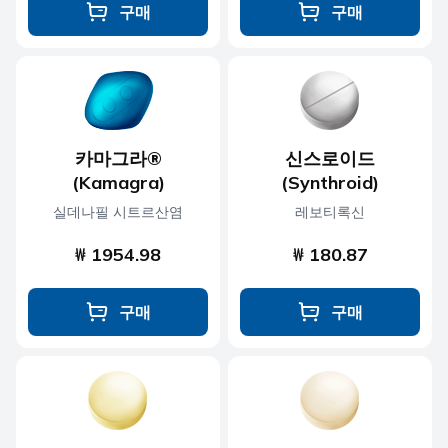
구매
구매
카마그라®
신스로이드
(Kamagra)
(Synthroid)
실데나필 시트르산염
레보티록신
₩ 1954.98
₩ 180.87
구매
구매