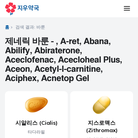
홈
검색 결과: 바룬
제네릭 바룬 - , A-ret, Abana,
Abilify, Abiraterone,
Aceclofenac, Acecloheal Plus,
Aceon, Acetyl-l-carnitine,
Aciphex, Acnetop Gel
시알리스 (Cialis)
지스로맥스
(Zithromax)
타다라필