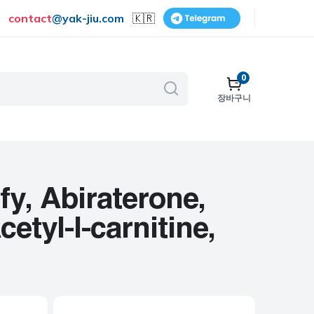
contact
@
yak-jiu.com
🇰🇷
0
장바구니
골다공증
호흡기
피부 관리
, Abiraterone,
금연
etyl-l-carnitine,
수술
비뇨기계
보조제 및 비타민
여성 건강