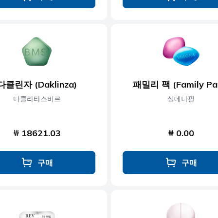
다클린자 (Daklinza)
패밀리 팩 (Family Pa
다클라타스비르
실데나필
₩ 18621.03
₩ 0.00
구매
구매