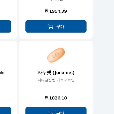
₩ 1954.39
구매
le
자누멧 (Janumet)
시타글립틴-메트포르민
₩ 1826.18
구매