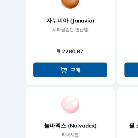
자누비아 (Januvia)
시타글립틴 인산염
₩ 2280.87
구매
놀바덱스 (Nolvadex)
필 스
타목시펜