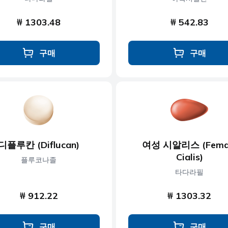
₩ 1303.48
₩ 542.83
구매
구매
디플루칸 (Diflucan)
여성 시알리스 (Fema
Cialis)
플루코나졸
타다라필
₩ 912.22
₩ 1303.32
구매
구매