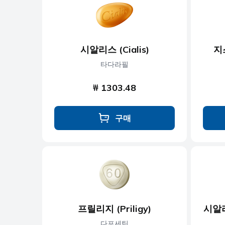
항우울제
항진균제
시알리스 (Cialis)
지
항기생충
타다라필
₩ 1303.48
구매
프릴리지 (Priligy)
시알리
다포세틴