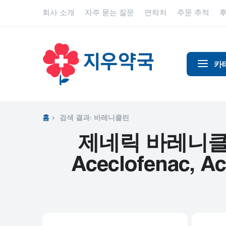
회사 소개
자주 묻는 질문
연락처
주문 추적
카
알코올 중
알츠하이
홈
검색 결과: 바레니클린
진통제
제네릭 바레니클린 - ,
동물 건강
Aceclofenac, Ace
항염증제
항알레르
항생제
항경련제