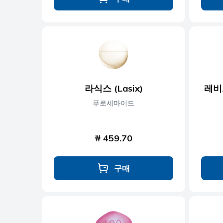
라식스 (Lasix)
레비트
푸로세마이드
₩ 459.70
구매