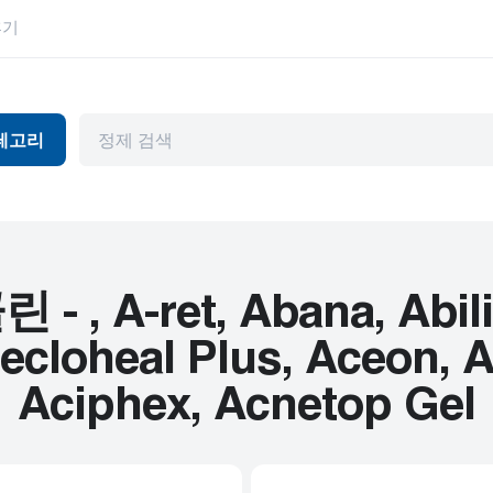
후기
테고리
독
항바이러스제
눈 건강
머와 파킨슨병
관절염
위장관
천식
허브 제품
 A-ret, Abana, Abilify
뷰티 제품
HIV
cloheal Plus, Aceon, Ac
피임
고혈압
Aciphex, Acnetop Gel
기제
내부용
남성 건강
암
정신 장애
심혈관 질환
편두통