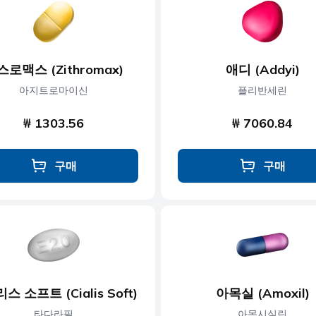
콜레스테롤
근육 이완제
당뇨병
신경 장애
스로맥스 (Zithromax)
애디 (Addyi)
제
발기부전
비만
아지트로마이신
플리반세린
₩ 1303.56
₩ 7060.84
구매
구매
스 소프트 (Cialis Soft)
아목실 (Amoxil)
타다라필
아목시실린