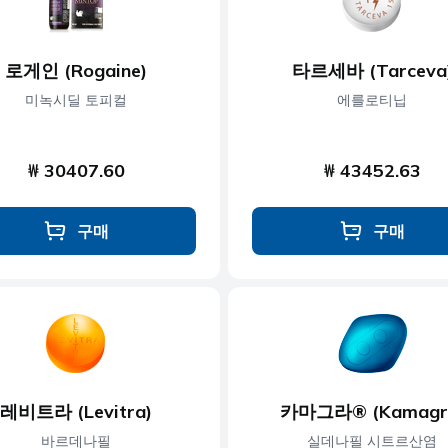
로게인 (Rogaine)
타르세바 (Tarceva
미녹시딜 토피컬
에를로티닙
₩ 30407.60
₩ 43452.63
구매
구매
레비트라 (Levitra)
카마그라® (Kamagr
바르데나필
실데나필 시트르산염