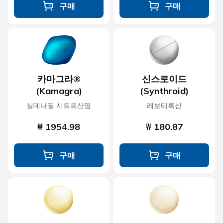
구매
구매
카마그라®
신스로이드
(Kamagra)
(Synthroid)
실데나필 시트르산염
레보티록신
₩ 1954.98
₩ 180.87
구매
구매