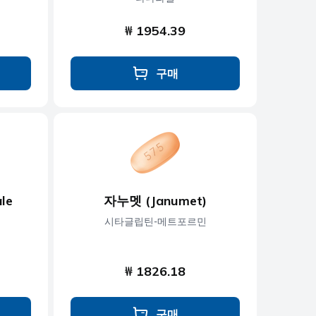
₩ 1954.39
구매
le
자누멧 (Janumet)
시타글립틴-메트포르민
₩ 1826.18
구매