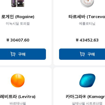
로게인 (Rogaine)
타르세바 (Tarceva
미녹시딜 토피컬
에를로티닙
₩ 30407.60
₩ 43452.63
구매
구매
레비트라 (Levitra)
카마그라® (Kamagr
바르데나필
실데나필 시트르산염