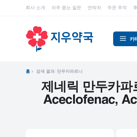
회사 소개
자주 묻는 질문
연락처
주문 추적
카
알코올 중
알츠하이
홈
검색 결과: 만두카파르니
진통제
제네릭 만두카파르니 - ,
동물 건강
Aceclofenac, Ace
항염증제
항알레르
항생제
항경련제