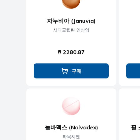
자누비아 (Januvia)
시타글립틴 인산염
₩ 2280.87
구매
놀바덱스 (Nolvadex)
필 스
타목시펜