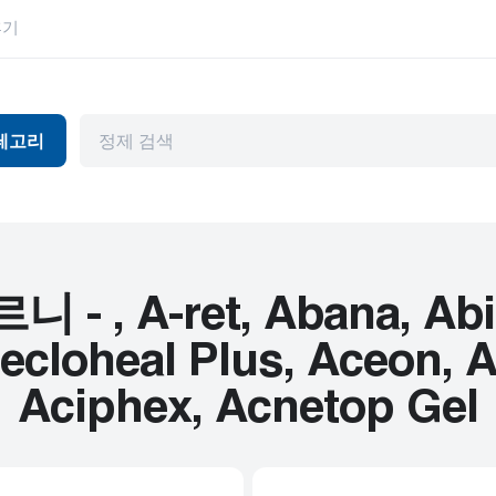
후기
테고리
독
항바이러스제
눈 건강
머와 파킨슨병
관절염
위장관
천식
허브 제품
 A-ret, Abana, Abilif
뷰티 제품
HIV
cloheal Plus, Aceon, Ac
피임
고혈압
Aciphex, Acnetop Gel
기제
내부용
남성 건강
암
정신 장애
심혈관 질환
편두통