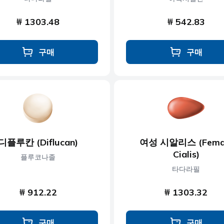
₩ 1303.48
₩ 542.83
구매
구매
디플루칸 (Diflucan)
여성 시알리스 (Fema
Cialis)
플루코나졸
타다라필
₩ 912.22
₩ 1303.32
구매
구매