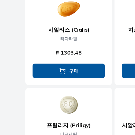
항우울제
항진균제
시알리스 (Cialis)
지
항기생충
타다라필
₩ 1303.48
구매
프릴리지 (Priligy)
시알리
다포세틴