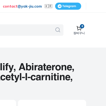
contact
@
yak-jiu.com
🇰🇷
0
장바구니
골다공증
호흡기
피부 관리
y, Abiraterone,
금연
etyl-l-carnitine,
수술
비뇨기계
보조제 및 비타민
여성 건강