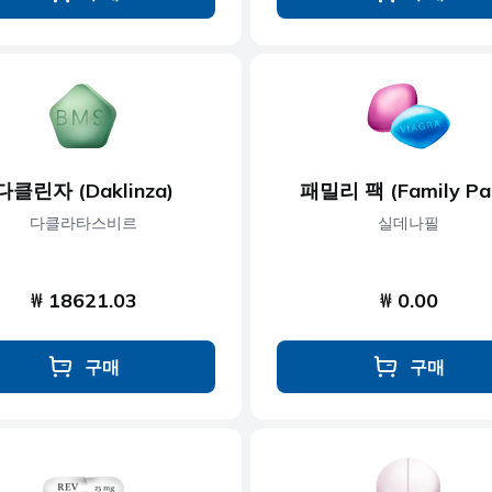
다클린자 (Daklinza)
패밀리 팩 (Family Pa
다클라타스비르
실데나필
₩ 18621.03
₩ 0.00
구매
구매