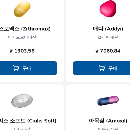
콜레스테롤
근육 이완제
당뇨병
신경 장애
스로맥스 (Zithromax)
애디 (Addyi)
제
발기부전
비만
아지트로마이신
플리반세린
₩ 1303.56
₩ 7060.84
구매
구매
스 소프트 (Cialis Soft)
아목실 (Amoxil)
타다라필
아목시실린