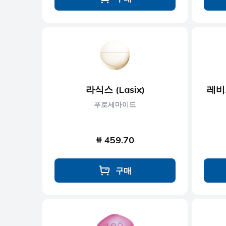
라식스 (Lasix)
레비트
푸로세마이드
₩ 459.70
구매