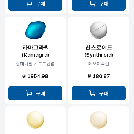
구매
구매
카마그라®
신스로이드
(Kamagra)
(Synthroid)
실데나필 시트르산염
레보티록신
₩ 1954.98
₩ 180.87
구매
구매