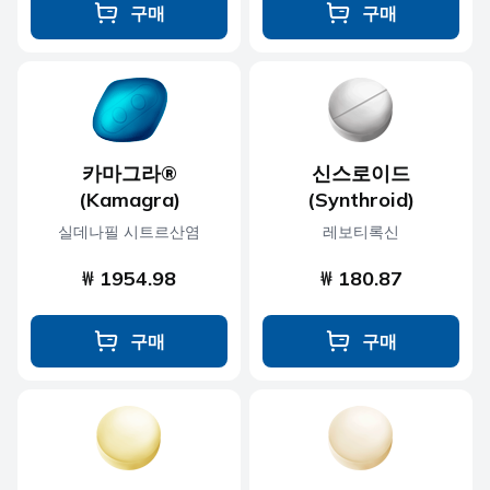
구매
구매
카마그라®
신스로이드
(Kamagra)
(Synthroid)
실데나필 시트르산염
레보티록신
₩ 1954.98
₩ 180.87
구매
구매