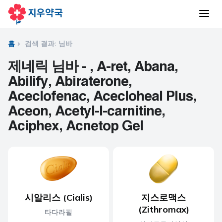
홈
검색 결과: 님바
제네릭 님바 - , A-ret, Abana,
Abilify, Abiraterone,
Aceclofenac, Acecloheal Plus,
Aceon, Acetyl-l-carnitine,
Aciphex, Acnetop Gel
시알리스 (Cialis)
지스로맥스
(Zithromax)
타다라필