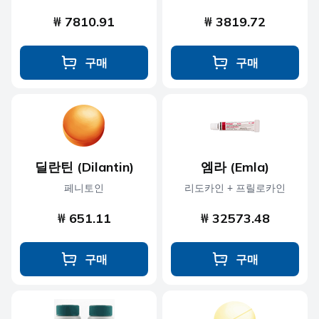
₩ 7810.91
₩ 3819.72
구매
구매
딜란틴 (Dilantin)
엠라 (Emla)
페니토인
리도카인 + 프릴로카인
₩ 651.11
₩ 32573.48
구매
구매