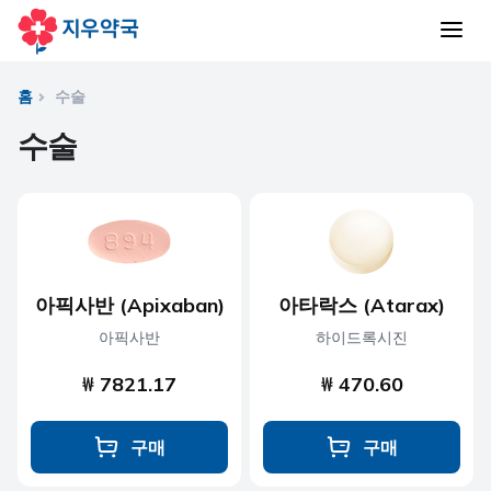
홈
수술
수술
아픽사반 (Apixaban)
아타락스 (Atarax)
아픽사반
하이드록시진
₩ 7821.17
₩ 470.60
구매
구매