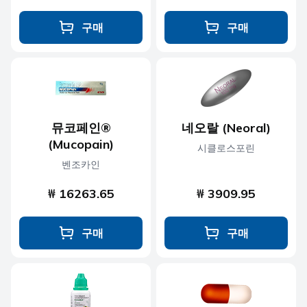
구매
구매
뮤코페인®
네오랄 (Neoral)
(Mucopain)
시클로스포린
벤조카인
₩ 16263.65
₩ 3909.95
구매
구매